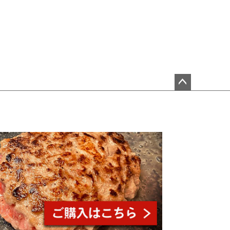
ペ
ー
ジ
ト
ッ
プ
へ