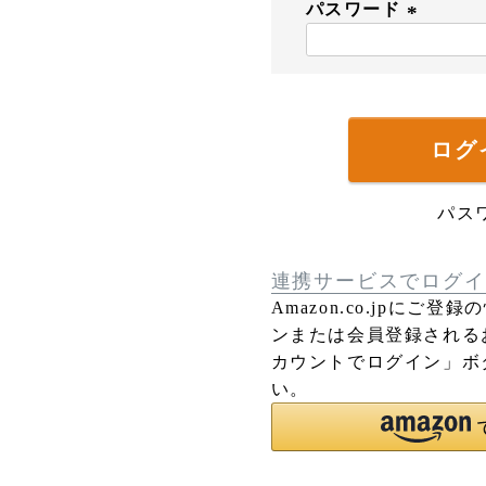
パスワード
須
)
(
必
須
)
ログ
パス
連携サービスでログイ
Amazon.co.jpにご
ンまたは会員登録されるお
カウントでログイン」ボ
い。