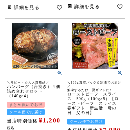
詳細を見る
詳細を見る
＼リピート☆大人気商品／
＼100g真空パック＆冷凍でお届け
ハンバーグ（合挽き）４個
／
解凍するだけ！夏ギフトに♪
詰め合わせセット
ローストビーフ スライ
（140g×4）
ス 500g（100g×5）【ロ
ーストビーフ スライス
まとめ買いでお得
春ギフト 新生活 母の
クール便でお届け
日 父の日】
¥
1,200
当店特別価格
クール便でお届け
税込
¥
7,980