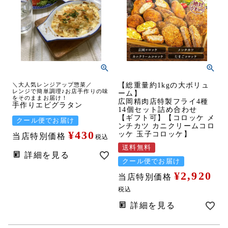
＼大人気レンジアップ惣菜／
【総重量約1kgの大ボリュ
レンジで簡単調理♪お店手作りの味
ーム】
をそのままお届け！
広岡精肉店特製フライ4種
手作りエビグラタン
14個セット詰め合わせ
【ギフト可】【コロッケ メ
クール便でお届け
ンチカツ カニクリームコロ
¥
430
ッケ 玉子コロッケ】
当店特別価格
税込
送料無料
詳細を見る
クール便でお届け
¥
2,920
当店特別価格
税込
詳細を見る