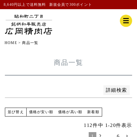
8,640円以上で送料無料
新規会員
で300ポイント
並び順
新着順
登録順
価格が安い順
価格が高い順
HOME
商品一覧
優先度順
レビュー順
商品一覧
キーワードヒット順
検索
詳細検索
価格が安い順
価格が高い順
新着順
並び替え
112
件中
1
-
20
件表示
1
2
…
6