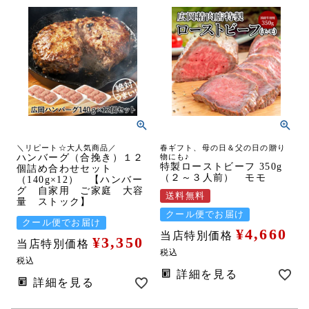
＼リピート☆大人気商品／
春ギフト、母の日＆父の日の贈り
ハンバーグ（合挽き）１２
物にも♪
特製ローストビーフ 350g
個詰め合わせセット
（２～３人前） モモ
（140g×12） 【ハンバー
グ 自家用 ご家庭 大容
送料無料
量 ストック】
クール便でお届け
クール便でお届け
¥
4,660
当店特別価格
¥
3,350
当店特別価格
税込
税込
詳細を見る
詳細を見る