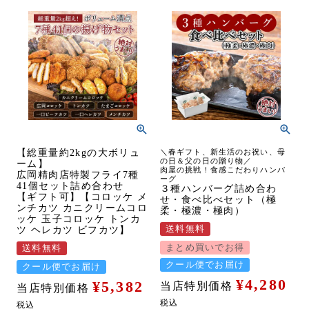
【総重量約2kgの大ボリュ
＼春ギフト、新生活のお祝い、母
の日＆父の日の贈り物／
ーム】
肉屋の挑戦！食感こだわりハンバ
広岡精肉店特製フライ7種
ーグ
41個セット詰め合わせ
３種ハンバーグ詰め合わ
【ギフト可】【コロッケ メ
せ・食べ比べセット（極
ンチカツ カニクリームコロ
柔・極濃・極肉）
ッケ 玉子コロッケ トンカ
送料無料
ツ ヘレカツ ビフカツ】
まとめ買いでお得
送料無料
クール便でお届け
クール便でお届け
¥
4,280
¥
5,382
当店特別価格
当店特別価格
税込
税込