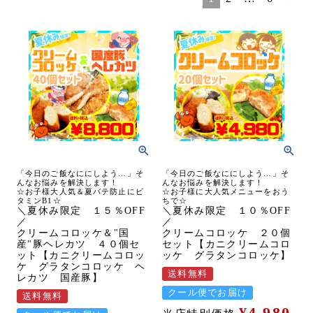
「今日のご飯なににしよう…」そ
「今日のご飯なににしよう…」そ
んなお悩みを解決します！
んなお悩みを解決します！
☆お子様大人気＆夏バテ防止にビ
☆お子様に大人気メニューをおう
タミンB1☆
ちで☆
＼夏休み限定 １５％OFF
＼夏休み限定 １０％OFF
／
／
クリームコロッケ＆"国
クリームコロッケ ２０個
産"豚ヘレカツ ４０個セ
セット【カニクリームコロ
ット【カニクリームコロッ
ッケ グラタンコロッケ】
ケ グラタンコロッケ ヘ
送料無料
レカツ 国産豚】
クール便でお届け
送料無料
¥
4,980