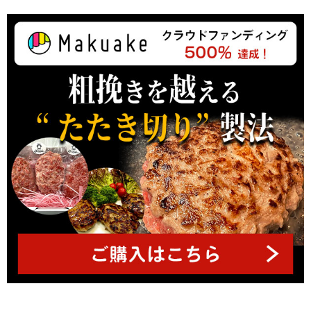
ト
ッ
プ
へ