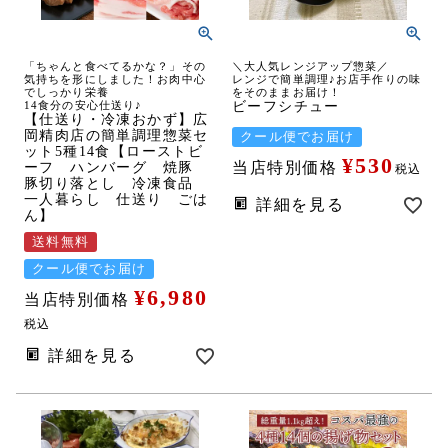
「ちゃんと食べてるかな？」その
＼大人気レンジアップ惣菜／
気持ちを形にしました！お肉中心
レンジで簡単調理♪お店手作りの味
でしっかり栄養
をそのままお届け！
14食分の安心仕送り♪
ビーフシチュー
【仕送り・冷凍おかず】広
岡精肉店の簡単調理惣菜セ
クール便でお届け
ット5種14食【ローストビ
¥
530
当店特別価格
ーフ ハンバーグ 焼豚
税込
豚切り落とし 冷凍食品
一人暮らし 仕送り ごは
詳細を見る
ん】
送料無料
クール便でお届け
¥
6,980
当店特別価格
税込
詳細を見る