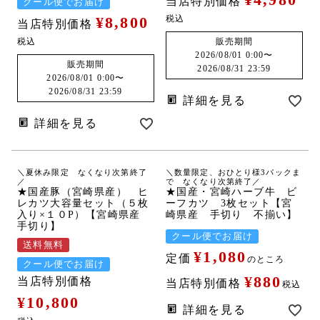
当店特別価格
クール便でお届け
¥
8,800
税込
当店特別価格
税込
販売期間
2026/08/01 0:00
〜
販売期間
2026/08/31 23:59
2026/08/01 0:00
〜
2026/08/31 23:59
詳細を見る
詳細を見る
＼夏休み限定 なくなり次第終了
＼数量限定、おひとり様3パックま
／
で なくなり次第終了／
★国産豚（宮崎県産） ヒ
★国産・宮崎ハーブ牛 ビ
レカツ大容量セット（５枚
ーフカツ 3枚セット【宮
入り×１０P）【宮崎県産
崎県産 手切り 不揃い】
手切り】
クール便でお届け
送料無料
¥
1,080
定価
のところ
クール便でお届け
¥
880
当店特別価格
当店特別価格
税込
¥
10,800
詳細を見る