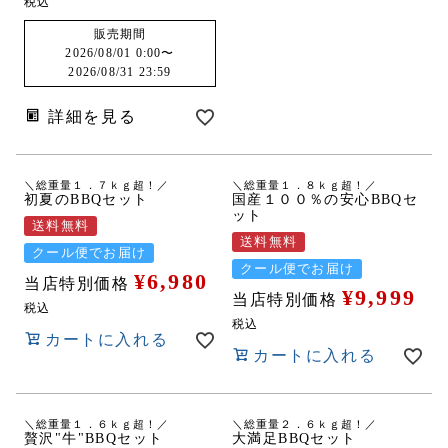
税込
販売期間
2026/08/01 0:00
〜
2026/08/31 23:59
詳細を見る
＼総重量１．７ｋｇ超！／
＼総重量１．８ｋｇ超！／
初夏のBBQセット
国産１００％の安心BBQセ
ット
送料無料
送料無料
クール便でお届け
クール便でお届け
¥
6,980
当店特別価格
¥
9,999
当店特別価格
税込
税込
カートに入れる
カートに入れる
＼総重量１．６ｋｇ超！／
＼総重量２．６ｋｇ超！／
贅沢"牛"BBQセット
大満足BBQセット