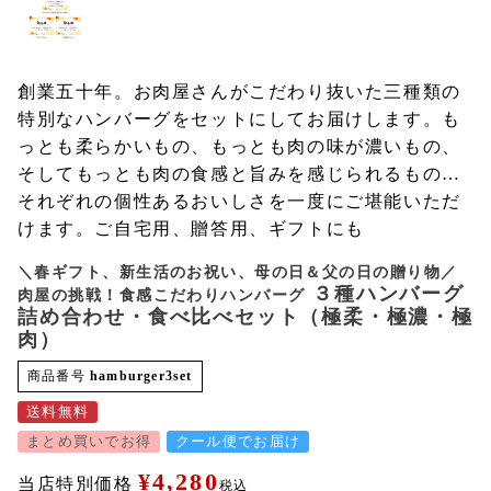
創業五十年。お肉屋さんがこだわり抜いた三種類の
特別なハンバーグをセットにしてお届けします。も
っとも柔らかいもの、もっとも肉の味が濃いもの、
そしてもっとも肉の食感と旨みを感じられるもの…
それぞれの個性あるおいしさを一度にご堪能いただ
けます。ご自宅用、贈答用、ギフトにも
＼春ギフト、新生活のお祝い、母の日＆父の日の贈り物／
３種ハンバーグ
肉屋の挑戦！食感こだわりハンバーグ
詰め合わせ・食べ比べセット（極柔・極濃・極
肉）
商品番号
hamburger3set
送料無料
まとめ買いでお得
クール便でお届け
¥
4,280
当店特別価格
税込