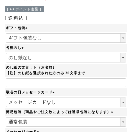
[
43
ポイント進呈 ]
送料込
ギフト包装
(
必
須
各種のし
)
(
必
須
のし紙の文言：下（お名前）
)
【注】のし紙を選択された方のみ 30文字まで
敬老の日メッセージカード
(
必
須
簡易包装（商品やご注文数によっては通常包装になります）
)
(
必
須
メッセージカード