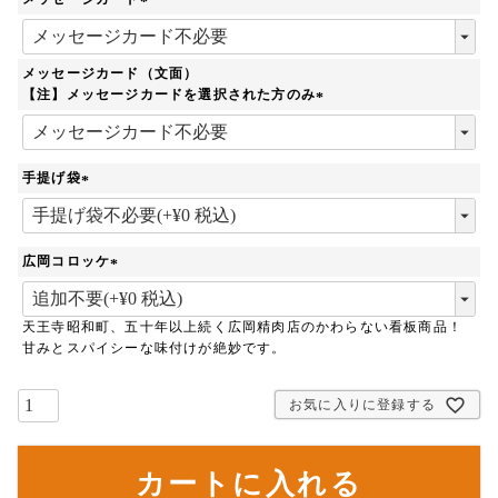
)
(
必
須
メッセージカード（文面）
)
【注】メッセージカードを選択された方のみ
(
必
須
手提げ袋
)
(
必
須
広岡コロッケ
)
(
必
天王寺昭和町、五十年以上続く広岡精肉店のかわらない看板商品！
須
甘みとスパイシーな味付けが絶妙です。
)
お気に入りに登録する
カートに入れる