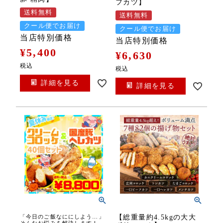
フカツ】
送料無料
送料無料
クール便でお届け
クール便でお届け
当店特別価格
当店特別価格
¥
5,400
¥
6,630
税込
税込
詳細を見る
詳細を見る
「今日のご飯なににしよう…」
【総重量約4.5kgの大大
そんなお悩みを解決します！