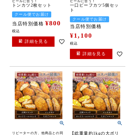
ビールに合う！
ビールに合う！
トンカツ2枚セット
一口ビーフカツ5個セッ
ト
クール便でお届け
クール便でお届け
¥
800
当店特別価格
当店特別価格
税込
¥
1,100
詳細を見る
税込
詳細を見る
リピーターの方、他商品との同
【総重量約1kgの大ボリ