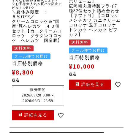
ボリューム】
☆お子様大人気＆夏バテ防止に
広岡精肉店特製フライ7
ビタミンB1☆
種82個セット詰め合わせ
＼夏休み限定 １
【ギフト可】【コロッケ
５％OFF／
メンチカツ カニクリーム
クリームコロッケ＆"国
コロッケ 玉子コロッケ
産"豚ヘレカツ ４０個
トンカツ ヘレカツ ビフ
セット【カニクリームコ
カツ】
ロッケ グラタンコロッ
ケ ヘレカツ 国産豚】
送料無料
送料無料
クール便でお届け
クール便でお届け
当店特別価格
当店特別価格
¥
10,000
¥
8,800
税込
税込
詳細を見る
販売期間
2026/07/20 0:00
〜
2026/08/31 23:59
詳細を見る