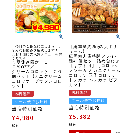
「今日のご飯なににしよう…」
【総重量約2kgの大ボリ
そんなお悩みを解決します！
ューム】
☆お子様に大人気メニューをお
広岡精肉店特製フライ7
うちで☆
種41個セット詰め合わせ
＼夏休み限定 １
【ギフト可】【コロッケ
０％OFF／
メンチカツ カニクリーム
クリームコロッケ ２０
コロッケ 玉子コロッケ
個セット【カニクリーム
トンカツ ヘレカツ ビフ
コロッケ グラタンコロ
カツ】
ッケ】
送料無料
送料無料
クール便でお届け
クール便でお届け
当店特別価格
当店特別価格
¥
5,382
¥
4,980
税込
税込