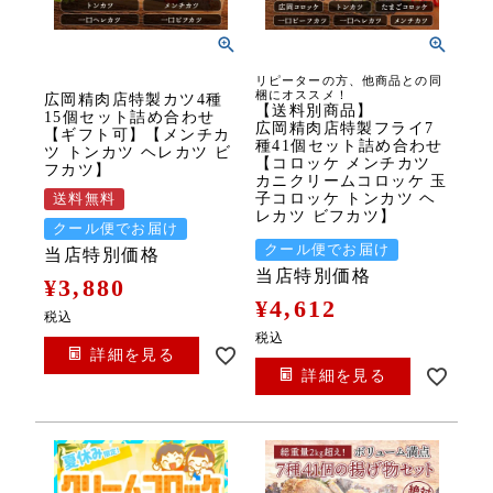
リピーターの方、他商品との同
梱にオススメ！
広岡精肉店特製カツ4種
【送料別商品】
15個セット詰め合わせ
広岡精肉店特製フライ7
【ギフト可】【メンチカ
種41個セット詰め合わせ
ツ トンカツ ヘレカツ ビ
【コロッケ メンチカツ
フカツ】
カニクリームコロッケ 玉
子コロッケ トンカツ ヘ
送料無料
レカツ ビフカツ】
クール便でお届け
クール便でお届け
当店特別価格
当店特別価格
¥
3,880
¥
4,612
税込
税込
詳細を見る
詳細を見る