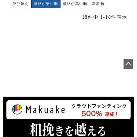
価格が安い順
価格が高い順
新着順
並び替え
18
件中
1
-
18
件表示
ペ
ー
ジ
ト
ッ
プ
へ