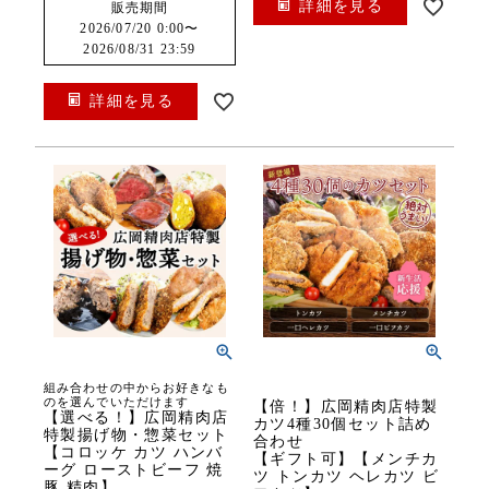
詳細を見る
販売期間
2026/07/20 0:00
〜
2026/08/31 23:59
詳細を見る
組み合わせの中からお好きなも
のを選んでいただけます
【倍！】広岡精肉店特製
【選べる！】広岡精肉店
カツ4種30個セット詰め
特製揚げ物・惣菜セット
合わせ
【コロッケ カツ ハンバ
【ギフト可】【メンチカ
ーグ ローストビーフ 焼
ツ トンカツ ヘレカツ ビ
豚 精肉】