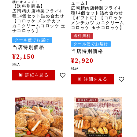
梱にオススメ！
ューム】
【送料別商品】
広岡精肉店特製フライ4
広岡精肉店特製フライ4
種14個セット詰め合わせ
種14個セット詰め合わせ
【ギフト可】【コロッケ
【コロッケ メンチカツ
メンチカツ カニクリーム
カニクリームコロッケ 玉
コロッケ 玉子コロッケ】
子コロッケ】
送料無料
クール便でお届け
クール便でお届け
当店特別価格
当店特別価格
¥
2,150
¥
2,920
税込
税込
詳細を見る
詳細を見る