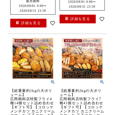
販売期間
2026/08/01 0:00
〜
2026/08/01 0:00
〜
2026/08/31 23:59
2026/08/31 23:59
詳細を見る
詳細を見る
【総重量約1kgの大ボリ
【総重量約2kgの大ボリ
ューム】
ューム】
広岡精肉店特製フライ4
広岡精肉店特製フライ7
種14個セット詰め合わせ
種41個セット詰め合わせ
【ギフト可】【コロッケ
【ギフト可】【コロッケ
メンチカツ カニクリーム
メンチカツ カニクリーム