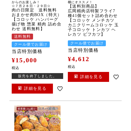
からのお楽しみ！
梱にオススメ！
☆７月２８日・２９日☆
【送料別商品】
肉の日限定 送料無料
広岡精肉店特製フライ7
おまかせ肉BOX（特大）
種41個セット詰め合わせ
【コロッケ ハンバーグ
【コロッケ メンチカツ
揚げ物 惣菜 精肉 詰め合
カニクリームコロッケ 玉
わせ 送料無料】
子コロッケ トンカツ ヘ
レカツ ビフカツ】
送料無料
クール便でお届け
クール便でお届け
当店特別価格
当店特別価格
¥
4,612
¥
15,000
税込
税込
販売を終了しました。
詳細を見る
詳細を見る