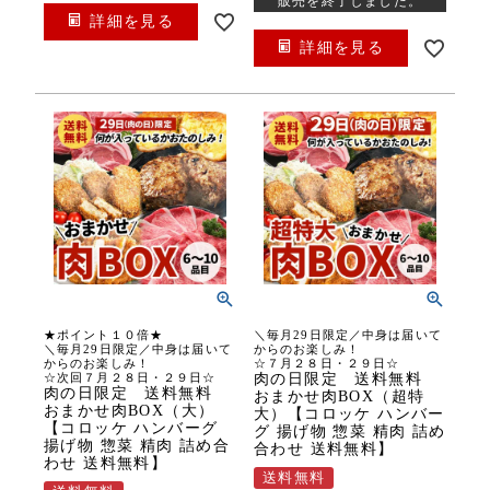
販売を終了しました。
詳細を見る
詳細を見る
★ポイント１０倍★
＼毎月29日限定／中身は届いて
＼毎月29日限定／中身は届いて
からのお楽しみ！
からのお楽しみ！
☆７月２８日・２９日☆
☆次回７月２８日・２９日☆
肉の日限定 送料無料
肉の日限定 送料無料
おまかせ肉BOX（超特
おまかせ肉BOX（大）
大）【コロッケ ハンバー
【コロッケ ハンバーグ
グ 揚げ物 惣菜 精肉 詰め
揚げ物 惣菜 精肉 詰め合
合わせ 送料無料】
わせ 送料無料】
送料無料