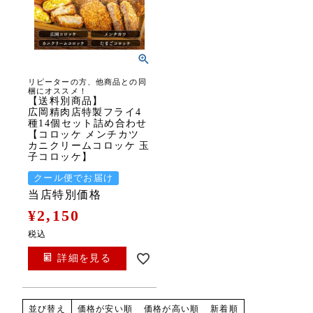
リピーターの方、他商品との同
梱にオススメ！
【送料別商品】
広岡精肉店特製フライ4
種14個セット詰め合わせ
【コロッケ メンチカツ
カニクリームコロッケ 玉
子コロッケ】
クール便でお届け
当店特別価格
¥
2,150
税込
詳細を見る
価格が安い順
価格が高い順
新着順
並び替え