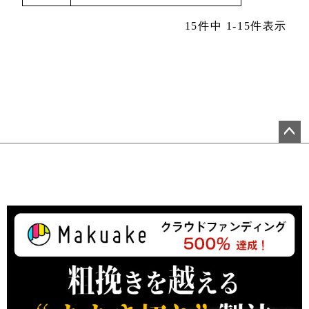
15
件中
1
-
15
件表示
ペ
ー
ジ
ト
ッ
プ
へ