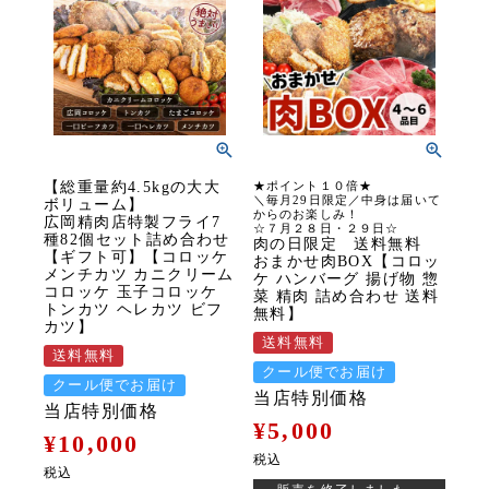
【総重量約4.5kgの大大
★ポイント１０倍★
＼毎月29日限定／中身は届いて
ボリューム】
からのお楽しみ！
広岡精肉店特製フライ7
☆７月２８日・２９日☆
種82個セット詰め合わせ
肉の日限定 送料無料
【ギフト可】【コロッケ
おまかせ肉BOX【コロッ
メンチカツ カニクリーム
ケ ハンバーグ 揚げ物 惣
コロッケ 玉子コロッケ
菜 精肉 詰め合わせ 送料
トンカツ ヘレカツ ビフ
無料】
カツ】
送料無料
送料無料
クール便でお届け
クール便でお届け
当店特別価格
当店特別価格
¥
5,000
¥
10,000
税込
税込