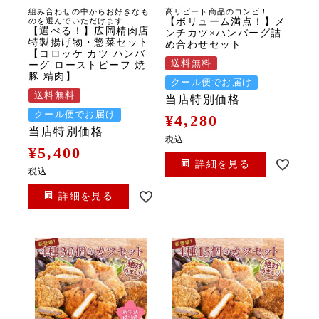
組み合わせの中からお好きなも
高リピート商品のコンビ！
のを選んでいただけます
【ボリューム満点！】メ
【選べる！】広岡精肉店
ンチカツ×ハンバーグ詰
特製揚げ物・惣菜セット
め合わせセット
【コロッケ カツ ハンバ
送料無料
ーグ ローストビーフ 焼
豚 精肉】
クール便でお届け
送料無料
当店特別価格
クール便でお届け
¥
4,280
当店特別価格
税込
¥
5,400
詳細を見る
税込
詳細を見る