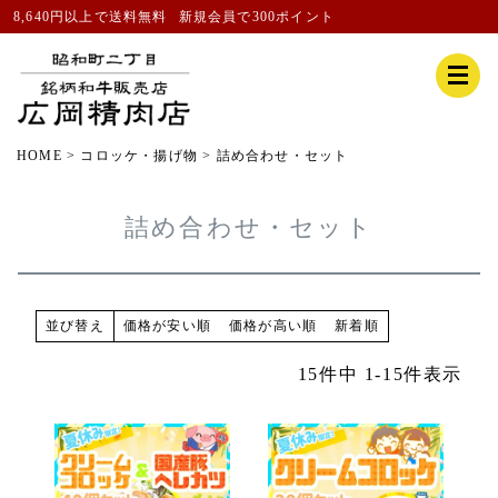
8,640円以上で送料無料
新規会員
で300ポイント
HOME
コロッケ・揚げ物
詰め合わせ・セット
詰め合わせ・セット
価格が安い順
価格が高い順
新着順
並び替え
15
件中
1
-
15
件表示