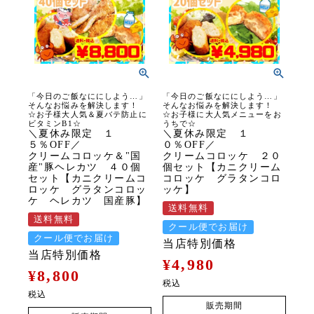
「今日のご飯なににしよう…」
「今日のご飯なににしよう…」
そんなお悩みを解決します！
そんなお悩みを解決します！
☆お子様大人気＆夏バテ防止に
☆お子様に大人気メニューをお
ビタミンB1☆
うちで☆
＼夏休み限定 １
＼夏休み限定 １
５％OFF／
０％OFF／
クリームコロッケ＆"国
クリームコロッケ ２０
産"豚ヘレカツ ４０個
個セット【カニクリーム
セット【カニクリームコ
コロッケ グラタンコロ
ロッケ グラタンコロッ
ッケ】
ケ ヘレカツ 国産豚】
送料無料
送料無料
クール便でお届け
クール便でお届け
当店特別価格
当店特別価格
¥
4,980
¥
8,800
税込
税込
販売期間