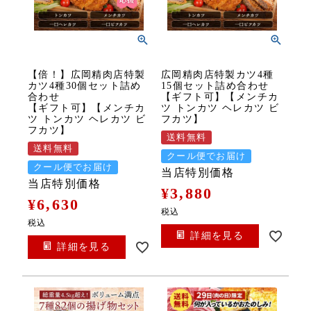
【倍！】広岡精肉店特製
広岡精肉店特製カツ4種
カツ4種30個セット詰め
15個セット詰め合わせ
合わせ
【ギフト可】【メンチカ
【ギフト可】【メンチカ
ツ トンカツ ヘレカツ ビ
ツ トンカツ ヘレカツ ビ
フカツ】
フカツ】
送料無料
送料無料
クール便でお届け
クール便でお届け
当店特別価格
当店特別価格
¥
3,880
¥
6,630
税込
税込
詳細を見る
詳細を見る