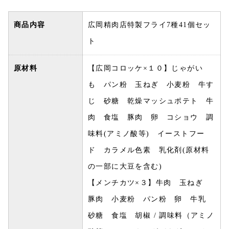
商品内容
広岡精肉店特製フライ7種41個セッ
ト
原材料
【広岡コロッケ×１０】じゃがい
も パン粉 玉ねぎ 小麦粉 牛す
じ 砂糖 乾燥マッシュポテト 牛
肉 食塩 豚肉 卵 コショウ 調
味料(アミノ酸等) イーストフー
ド カラメル色素 乳化剤(原材料
の一部に大豆を含む)
【メンチカツ×３】牛肉 玉ねぎ
豚肉 小麦粉 パン粉 卵 牛乳
砂糖 食塩 胡椒 / 調味料（アミノ