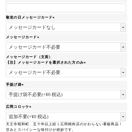
敬老の日メッセージカード
(
必
須
メッセージカード
)
(
必
須
メッセージカード（文面）
)
【注】メッセージカードを選択された方のみ
(
必
須
手提げ袋
)
(
必
須
広岡コロッケ
)
(
必
天王寺昭和町、五十年以上続く広岡精肉店のかわらない看板商品！
須
甘みとスパイシーな味付けが絶妙です。
)