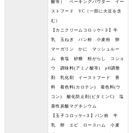
酸等） ベーキングパウダー イー
ストフード VC（一部に大豆を含
む）
【カニクリームコロッケ×３】牛
乳 玉ねぎ パン粉 小麦粉 卵
マーガリン かに マッシュルー
ム 食塩 砂糖 粉がらし コショ
ウ 調味料(アミノ酸等) pH調整
剤 乳化剤 イーストフード 香
料 着色料(カロテン) 着色料(ウ
コン) 酸化防止剤(ビタミンC) 塩
基性炭酸マグネシウム
【玉子コロッケ×３】パン粉 牛
乳 卵 エビ ロースハム 小麦