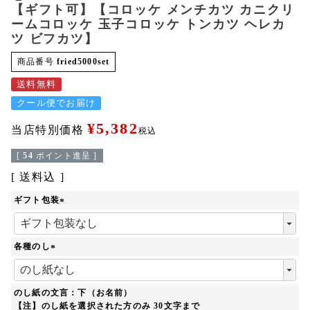
【ギフト可】【コロッケ メンチカツ カニクリ
ームコロッケ 玉子コロッケ トンカツ ヘレカ
ツ ビフカツ】
商品番号
fried5000set
送料無料
クール便でお届け
¥
5,382
当店特別価格
税込
[
54
ポイント進呈 ]
送料込
ギフト包装
(
必
須
各種のし
)
(
必
須
のし紙の文言：下（お名前）
)
【注】のし紙を選択された方のみ 30文字まで