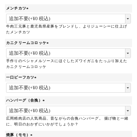
メンチカツ
(
必
牛肉三元豚と鹿児島県産豚をブレンドし、よりジューシーに仕上げ
須
たメンチカツ
)
カニクリームコロッケ
(
必
手作りのベシャメルソースにほぐしたズワイガニをたっぷり加えた
須
カニクリームコロッケ
)
一口ビーフカツ
(
必
須
ハンバーグ（合挽）
)
(
必
広岡精肉店の人気商品、昔ながらの合挽ハンバーグ。 揚げ物と一緒
須
に、明日のおかずにいかがでしょうか？
)
焼豚（モモ）