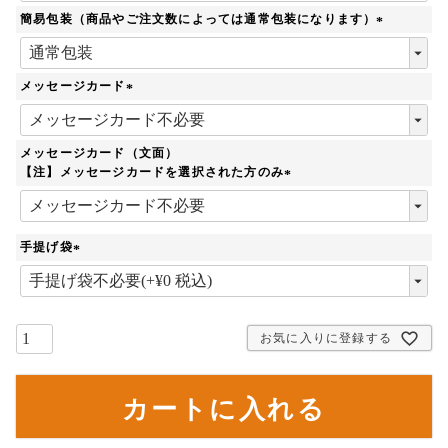
簡易包装（商品やご注文数によっては通常包装になります）
(
必
須
メッセージカード
)
(
必
須
メッセージカード（文面）
)
【注】メッセージカードを選択された方のみ
(
必
須
手提げ袋
)
(
必
須
)
お気に入りに登録する
カートに入れる