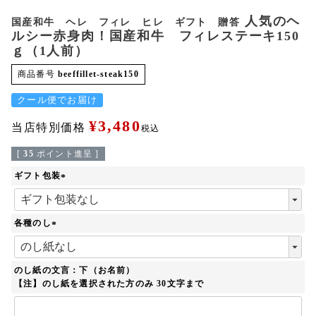
人気のヘ
国産和牛 ヘレ フィレ ヒレ ギフト 贈答
ルシー赤身肉！国産和牛 フィレステーキ150
ｇ（1人前）
商品番号
beeffillet-steak150
クール便でお届け
¥
3,480
当店特別価格
税込
[
35
ポイント進呈 ]
ギフト包装
(
必
須
各種のし
)
(
必
須
のし紙の文言：下（お名前）
)
【注】のし紙を選択された方のみ 30文字まで