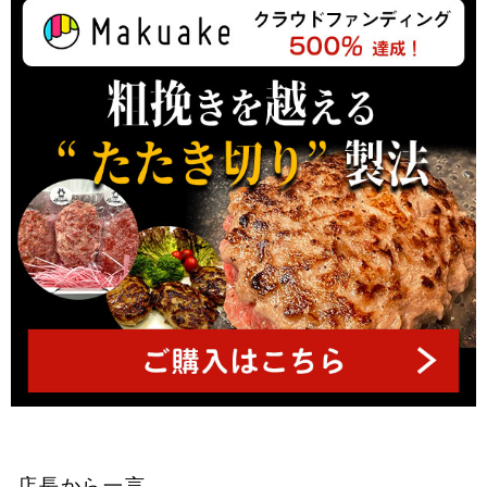
ッ
プ
へ
店長から一言