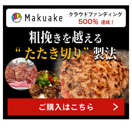
ト
ッ
プ
へ