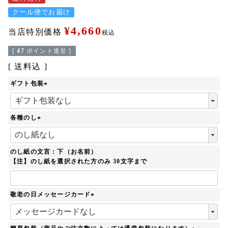
クール便でお届け
¥
4,660
当店特別価格
税込
[
47
ポイント進呈 ]
送料込
ギフト包装
(
必
須
各種のし
)
(
必
須
のし紙の文言：下（お名前）
)
【注】のし紙を選択された方のみ 30文字まで
敬老の日メッセージカード
(
必
須