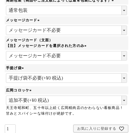
簡易包装（商品やご注文数によっては通常包装になります）
)
(
必
須
メッセージカード
)
(
必
須
メッセージカード（文面）
)
【注】メッセージカードを選択された方のみ
(
必
須
手提げ袋
)
(
必
須
広岡コロッケ
)
(
必
天王寺昭和町、五十年以上続く広岡精肉店のかわらない看板商品！
須
甘みとスパイシーな味付けが絶妙です。
)
お気に入りに登録する