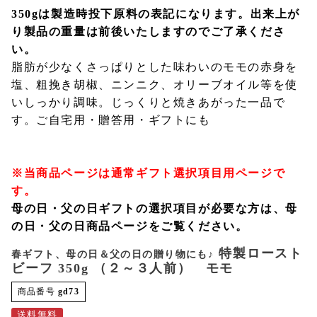
350gは製造時投下原料の表記になります。出来上が
り製品の重量は前後いたしますのでご了承くださ
い。
脂肪が少なくさっぱりとした味わいのモモの赤身を
塩、粗挽き胡椒、ニンニク、オリーブオイル等を使
いしっかり調味。じっくりと焼きあがった一品で
す。ご自宅用・贈答用・ギフトにも
※当商品ページは通常ギフト選択項目用ページで
す。
母の日・父の日ギフトの選択項目が必要な方は、
母
の日・父の日商品ページ
をご覧ください。
特製ロースト
春ギフト、母の日＆父の日の贈り物にも♪
ビーフ 350g （２～３人前） モモ
商品番号
gd73
送料無料