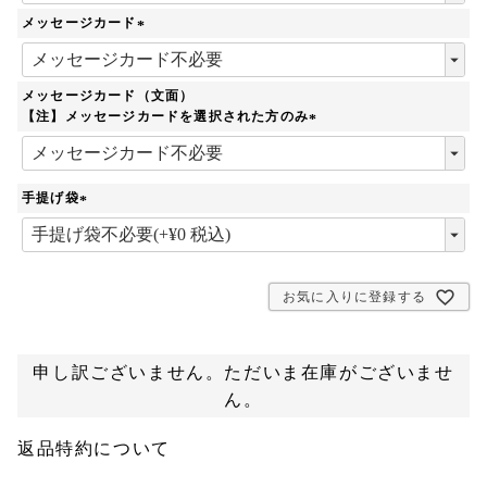
須
メッセージカード
)
(
必
須
メッセージカード（文面）
)
【注】メッセージカードを選択された方のみ
(
必
須
手提げ袋
)
(
必
須
)
お気に入りに登録する
申し訳ございません。ただいま在庫がございませ
ん。
返品特約について