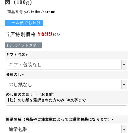
肉（100g）
商品番号
yakiniku-harami
クール便でお届け
¥
699
当店特別価格
税込
[
7
ポイント進呈 ]
ギフト包装
(
必
須
各種のし
)
(
必
須
のし紙の文言：下（お名前）
)
【注】のし紙を選択された方のみ 30文字まで
簡易包装（商品やご注文数によっては通常包装になります）
(
必