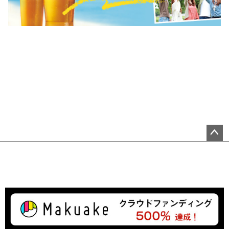
ペ
ー
ジ
ト
ッ
プ
へ