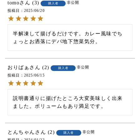
tomo
3
非公開
購入者
投稿日
2025/06/20
半解凍して揚げるだけです。カレー風味でち
ょっとお洒落にデパ地下惣菜気分。
おりばぁ
2
非公開
購入者
投稿日
2025/06/15
説明書通りに揚げたところ大変美味しく出来
ました。ボリュームもあり満足です。
とんちゃん
2
非公開
購入者
投稿日
2024/01/22