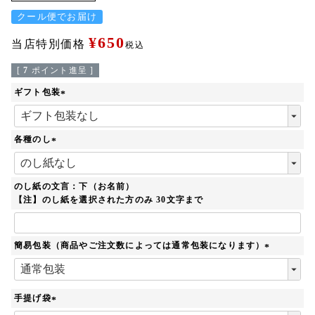
クール便でお届け
¥
650
当店特別価格
税込
[
7
ポイント進呈 ]
ギフト包装
(
必
須
各種のし
)
(
必
須
のし紙の文言：下（お名前）
)
【注】のし紙を選択された方のみ 30文字まで
簡易包装（商品やご注文数によっては通常包装になります）
(
必
須
手提げ袋
)