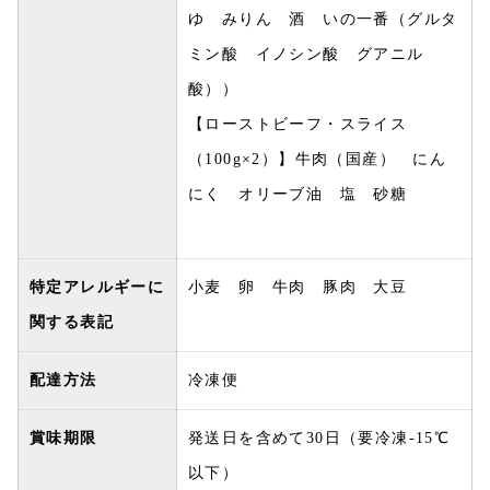
ゆ みりん 酒 いの一番（グルタ
ミン酸 イノシン酸 グアニル
酸））
【ローストビーフ・スライス
（100g×2）】牛肉（国産） にん
にく オリーブ油 塩 砂糖
特定アレルギーに
小麦 卵 牛肉 豚肉 大豆
関する表記
配達方法
冷凍便
賞味期限
発送日を含めて30日（要冷凍-15℃
以下）