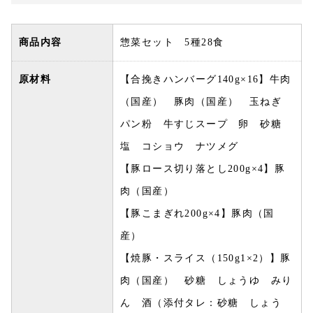
商品内容
惣菜セット 5種28食
原材料
【合挽きハンバーグ140g×16】牛肉
（国産） 豚肉（国産） 玉ねぎ
パン粉 牛すじスープ 卵 砂糖
塩 コショウ ナツメグ
【豚ロース切り落とし200g×4】豚
肉（国産）
【豚こまぎれ200g×4】豚肉（国
産）
【焼豚・スライス（150g1×2）】豚
肉（国産） 砂糖 しょうゆ みり
ん 酒（添付タレ：砂糖 しょう