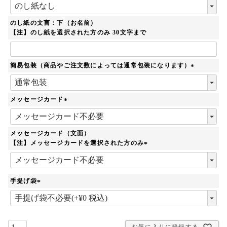
(
必
須
のし紙の文言：下（お名前）
)
【注】のし紙を選択された方のみ 30文字まで
簡易包装（商品やご注文数によっては通常包装になります）
(
必
須
メッセージカード
)
(
必
須
メッセージカード（文面）
)
【注】メッセージカードを選択された方のみ
(
必
須
手提げ袋
)
(
必
須
)