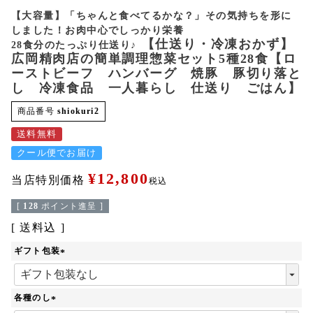
【大容量】「ちゃんと食べてるかな？」その気持ちを形に
しました！お肉中心でしっかり栄養
【仕送り・冷凍おかず】
28食分のたっぷり仕送り♪
広岡精肉店の簡単調理惣菜セット5種28食【ロ
ーストビーフ ハンバーグ 焼豚 豚切り落と
し 冷凍食品 一人暮らし 仕送り ごはん】
商品番号
shiokuri2
送料無料
クール便でお届け
¥
12,800
当店特別価格
税込
[
128
ポイント進呈 ]
送料込
ギフト包装
(
必
須
各種のし
)