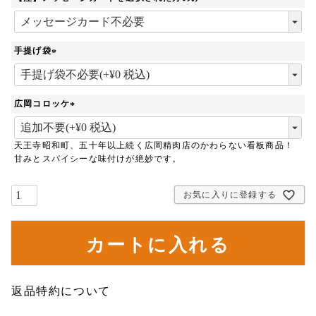
(
必
須
手提げ袋
)
(
必
須
広岡コロッケ
)
(
必
天王寺昭和町、五十年以上続く広岡精肉店のかわらない看板商品！
須
甘みとスパイシーな味付けが絶妙です。
)
お気に入りに登録する
カートに入れる
返品特約について