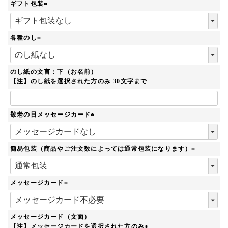
ギフト包装
(
必
須
各種のし
)
(
必
須
のし紙の文言：下（お名前）
)
【注】のし紙を選択された方のみ 30文字まで
敬老の日メッセージカード
(
必
須
簡易包装（商品やご注文数によっては通常包装になります）
)
(
必
須
メッセージカード
)
(
必
須
メッセージカード（文面）
)
【注】メッセージカードを選択された方のみ