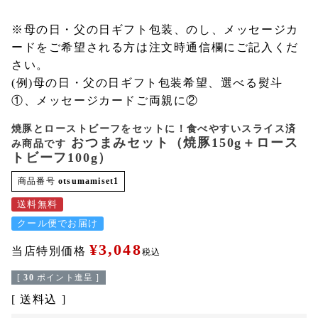
※母の日・父の日ギフト包装、のし、メッセージカ
ードをご希望される方は注文時通信欄にご記入くだ
さい。
(例)母の日・父の日ギフト包装希望、選べる熨斗
①、メッセージカードご両親に②
焼豚とローストビーフをセットに！食べやすいスライス済
おつまみセット（焼豚150g＋ロース
み商品です
トビーフ100g）
商品番号
otsumamiset1
送料無料
クール便でお届け
¥
3,048
当店特別価格
税込
[
30
ポイント進呈 ]
送料込