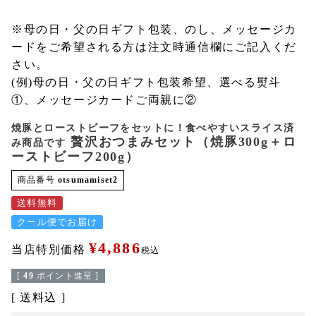
※母の日・父の日ギフト包装、のし、メッセージカ
ードをご希望される方は注文時通信欄にご記入くだ
さい。
(例)母の日・父の日ギフト包装希望、選べる熨斗
①、メッセージカードご両親に②
焼豚とローストビーフをセットに！食べやすいスライス済
贅沢おつまみセット（焼豚300g＋ロ
み商品です
ーストビーフ200g）
商品番号
otsumamiset2
送料無料
クール便でお届け
¥
4,886
当店特別価格
税込
[
49
ポイント進呈 ]
送料込