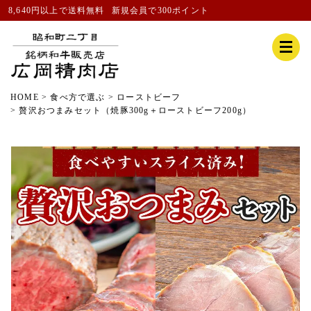
8,640円以上で送料無料
新規会員
で300ポイント
HOME
食べ方で選ぶ
ローストビーフ
贅沢おつまみセット（焼豚300g＋ローストビーフ200g）