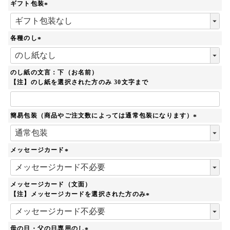
ギフト包装
(
必
須
各種のし
)
(
必
須
のし紙の文言：下（お名前）
)
【注】のし紙を選択された方のみ 30文字まで
簡易包装（商品やご注文数によっては通常包装になります）
(
必
須
メッセージカード
)
(
必
須
メッセージカード（文面）
)
【注】メッセージカードを選択された方のみ
(
必
須
母の日・父の日専用のし