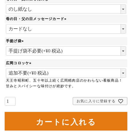
)
(
必
須
母の日・父の日メッセージカード
)
(
必
須
手提げ袋
)
(
必
須
広岡コロッケ
)
(
必
天王寺昭和町、五十年以上続く広岡精肉店のかわらない看板商品！
須
甘みとスパイシーな味付けが絶妙です。
)
お気に入りに登録する
カートに入れる