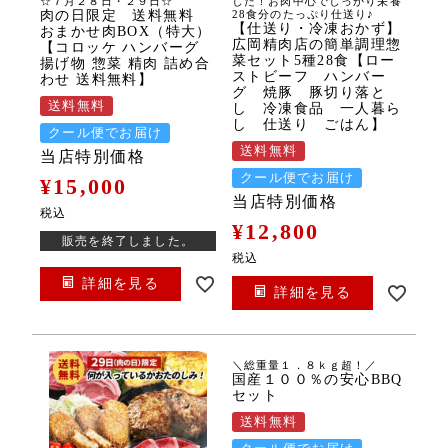
☆７月２８日・２９日☆
した！お肉中心でしっかり栄養
肉の日限定 送料無料
28食分のたっぷり仕送り♪
【仕送り・冷凍おかず】
おまかせ肉BOX（特大）
広岡精肉店の簡単調理惣
【コロッケ ハンバーグ
菜セット5種28食【ロー
揚げ物 惣菜 精肉 詰め合
ストビーフ ハンバー
わせ 送料無料】
グ 焼豚 豚切り落と
送料無料
し 冷凍食品 一人暮ら
し 仕送り ごはん】
クール便でお届け
送料無料
当店特別価格
クール便でお届け
¥
15,000
当店特別価格
税込
¥
12,800
販売を終了しました。
税込
詳細を見る
詳細を見る
＼総重量１．８ｋｇ超！／
国産１００％の安心BBQ
セット
送料無料