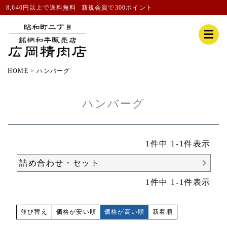
8,640円以上で送料無料
新規会員
で300ポイント
HOME
ハンバーグ
ハンバーグ
1
件中
1
-
1
件表示
詰め合わせ・セット
1
件中
1
-
1
件表示
価格が安い順
価格が高い順
新着順
並び替え