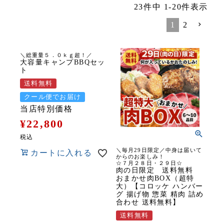
23
件中
1
-
20
件表示
1
2
＼総重量５．０ｋｇ超！／
大容量キャンプBBQセッ
ト
送料無料
クール便でお届け
当店特別価格
¥
22,800
税込
＼毎月29日限定／中身は届いて
カートに入れる
からのお楽しみ！
☆７月２８日・２９日☆
肉の日限定 送料無料
おまかせ肉BOX（超特
大）【コロッケ ハンバー
グ 揚げ物 惣菜 精肉 詰め
合わせ 送料無料】
送料無料