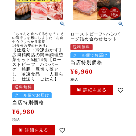
「ちゃんと食べてるかな？」そ
ローストビーフ×ハンバ
の気持ちを形にしました！お肉
ーグ詰め合わせセット
中心でしっかり栄養
14食分の安心仕送り♪
送料無料
【仕送り・冷凍おかず】
広岡精肉店の簡単調理惣
クール便でお届け
菜セット5種14食【ロー
当店特別価格
ストビーフ ハンバー
グ 焼豚 豚切り落と
¥
6,960
し 冷凍食品 一人暮ら
し 仕送り ごはん】
税込
送料無料
詳細を見る
クール便でお届け
当店特別価格
¥
6,980
税込
詳細を見る