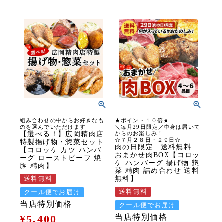
組み合わせの中からお好きなも
★ポイント１０倍★
のを選んでいただけます
＼毎月29日限定／中身は届いて
【選べる！】広岡精肉店
からのお楽しみ！
☆７月２８日・２９日☆
特製揚げ物・惣菜セット
肉の日限定 送料無料
【コロッケ カツ ハンバ
おまかせ肉BOX【コロッ
ーグ ローストビーフ 焼
ケ ハンバーグ 揚げ物 惣
豚 精肉】
菜 精肉 詰め合わせ 送料
無料】
送料無料
送料無料
クール便でお届け
当店特別価格
クール便でお届け
¥
5,400
当店特別価格