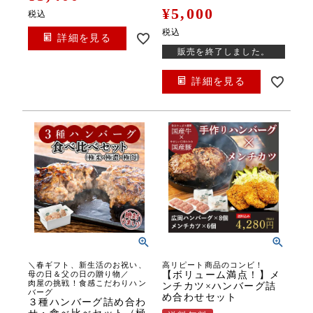
¥
5,000
税込
税込
詳細を見る
販売を終了しました。
詳細を見る
＼春ギフト、新生活のお祝い、
高リピート商品のコンビ！
母の日＆父の日の贈り物／
【ボリューム満点！】メ
肉屋の挑戦！食感こだわりハン
ンチカツ×ハンバーグ詰
バーグ
め合わせセット
３種ハンバーグ詰め合わ