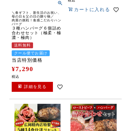
税込
カートに入れる
＼春ギフト、新生活のお祝い、
母の日＆父の日の贈り物／
肉屋の挑戦！食感こだわりハン
バーグ
３種ハンバーグ６個詰め
合わせセット（極柔・極
濃・極肉）
送料無料
クール便でお届け
当店特別価格
¥
7,290
税込
詳細を見る