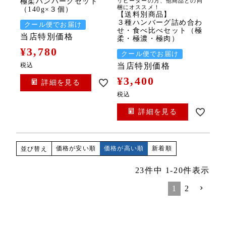
極柔ハンバーグセット
リピーターの方、他商品との同
梱にオススメ！
（140g×３個）
【送料別商品】
３種ハンバーグ詰め合わ
クール便でお届け
せ・食べ比べセット（極
当店特別価格
柔・極濃・極肉）
¥
3,780
クール便でお届け
税込
当店特別価格
¥
3,400
詳細を見る
税込
詳細を見る
価格が安い順
価格が高い順
新着順
並び替え
23
件中
1
-
20
件表示
1
2