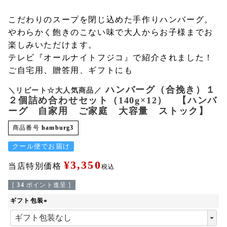
こだわりのスープを閉じ込めた手作りハンバーグ。
やわらかく飽きのこない味で大人からお子様までお
楽しみいただけます。
テレビ『オールナイトフジコ』で紹介されました！
ご自宅用、贈答用、ギフトにも
ハンバーグ（合挽き）１
＼リピート☆大人気商品／
２個詰め合わせセット（140g×12） 【ハンバ
ーグ 自家用 ご家庭 大容量 ストック】
商品番号
hamburg3
クール便でお届け
¥
3,350
当店特別価格
税込
[
34
ポイント進呈 ]
ギフト包装
(
必