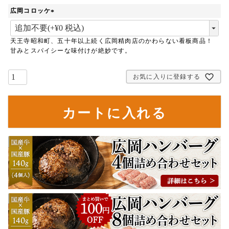
須
広岡コロッケ
)
(
必
天王寺昭和町、五十年以上続く広岡精肉店のかわらない看板商品！
須
甘みとスパイシーな味付けが絶妙です。
)
お気に入りに登録する
カートに入れる