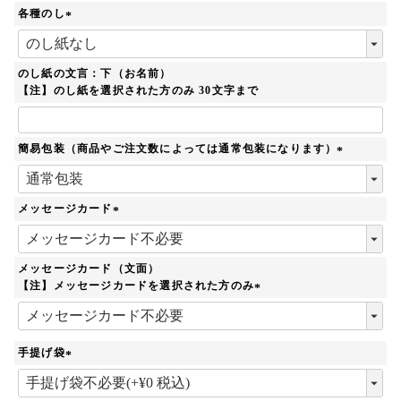
須
各種のし
)
(
必
須
のし紙の文言：下（お名前）
)
【注】のし紙を選択された方のみ 30文字まで
簡易包装（商品やご注文数によっては通常包装になります）
(
必
須
メッセージカード
)
(
必
須
メッセージカード（文面）
)
【注】メッセージカードを選択された方のみ
(
必
須
手提げ袋
)
(
必