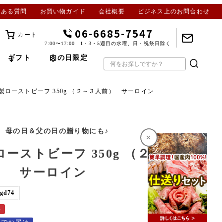
くある質問
お買い物ガイド
会社概要
ビジネス上のお問合わせ
06-6685-7547
カート
7:00〜17:00 1・3・5週目の水曜、日・祝祭日除く
ギフト
肉の日限定
製ローストビーフ 350g （２～３人前） サーロイン
、母の日＆父の日の贈り物にも♪
×
ローストビーフ 350g （２～３
） サーロイン
gd74
料