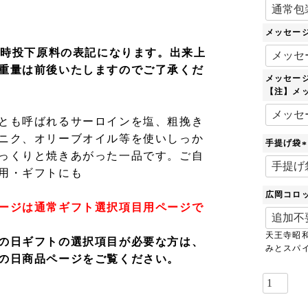
メッセー
製造時投下原料の表記になります。出来上
重量は前後いたしますのでご了承くだ
メッセー
【注】メ
とも呼ばれるサーロインを塩、粗挽き
ニク、オリーブオイル等を使いしっか
手提げ袋
っくりと焼きあがった一品です。ご自
(
用・ギフトにも
広岡コロ
)
ージは通常ギフト選択項目用ページで
天王寺昭
の日ギフトの選択項目が必要な方は、
みとスパ
の日商品ページ
をご覧ください。