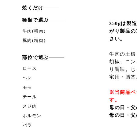
焼くだけ
種類で選ぶ
350gは
がり製品の
牛肉(精肉）
さい。
豚肉(精肉）
牛肉の王様
部位で選ぶ
胡椒、ニン
ロース
り調味。じ
宅用・贈答
ヘレ
モモ
※当商品ペ
テール
す。
スジ肉
母の日・父
母の日・父
ホルモン
バラ