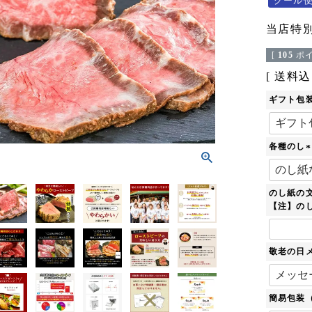
クール
当店特
[
105
ポイ
送料込
ギフト包
各種のし
(
のし紙の
)
【注】のし
敬老の日
簡易包装