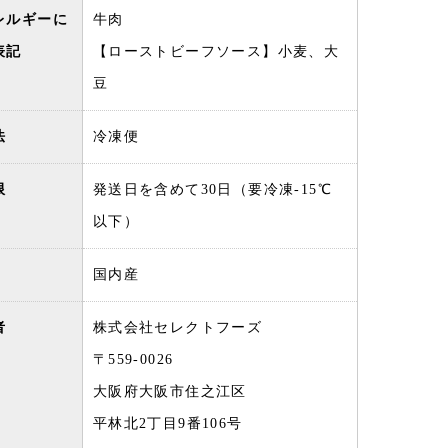
レルギーに
牛肉
表記
【ローストビーフソース】小麦、大
豆
法
冷凍便
限
発送日を含めて30日（要冷凍-15℃
以下）
国内産
者
株式会社セレクトフーズ
〒559-0026
大阪府大阪市住之江区
平林北2丁目9番106号