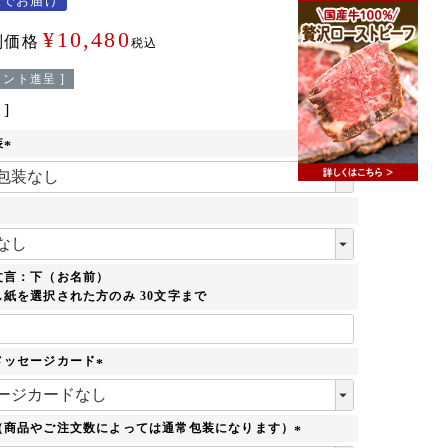
便でお届け
¥
10,480
別価格
税込
ント進呈 ]
装
(
必
須
)
必
須
文言：下（お名前）
紙を選択された方のみ 30文字まで
メッセージカード
(
必
須
（商品やご注文数によっては通常包装になります）
)