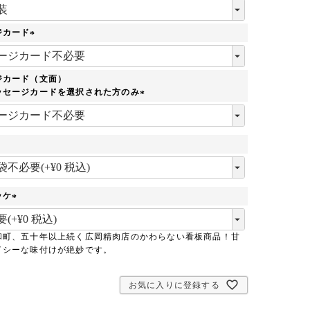
(
必
須
ジカード
)
(
必
須
ジカード（文面）
)
ッセージカードを選択された方のみ
(
必
須
)
必
須
ッケ
(
必
和町、五十年以上続く広岡精肉店のかわらない看板商品！甘
須
イシーな味付けが絶妙です。
)
お気に入りに登録する