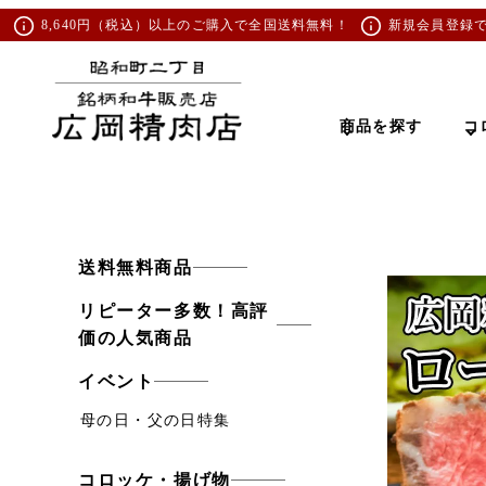
8,640円（税込）以上のご購入で全国送料無料！
新規会員登録
商品を探す
コ
送料無料商品
リピーター多数！高評
価の人気商品
イベント
母の日・父の日特集
コロッケ・揚げ物