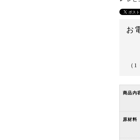
お
（1
商品内
原材料