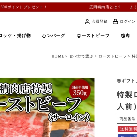
で300ポイントプレゼント！
広岡精肉店とは？
よ
会員登録
ログイン
ロッケ・揚げ物
ハンバーグ
ローストビーフ
精肉
HOME
食べ方で選ぶ
ローストビーフ
特
春ギフト
特製
人前
商品番号
送料無