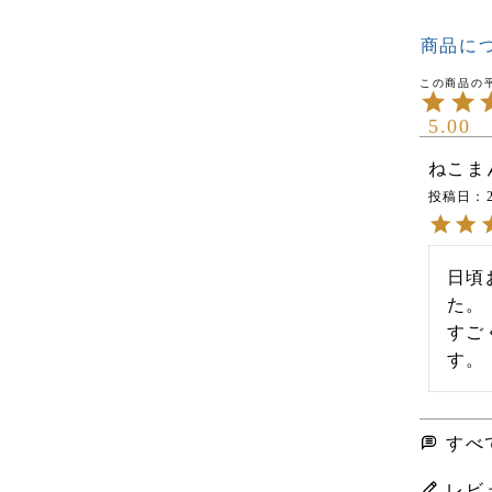
商品に
5.00
ねこま
投稿日
日頃
た。

すご
す。
すべ
レビ