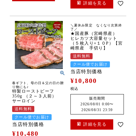
詳細を見る
＼夏休み限定 なくなり次第終
了／
★国産豚（宮崎県産）
ヒレカツ大容量セット
（５枚入り×１０P）【宮
崎県産 手切り】
送料無料
クール便でお届け
当店特別価格
¥
10,800
春ギフト、母の日＆父の日の贈
り物にも♪
税込
特製ローストビーフ
350g （２～３人前）
販売期間
サーロイン
2026/08/01 0:00
〜
送料無料
2026/08/31 23:59
クール便でお届け
当店特別価格
詳細を見る
¥
10,480