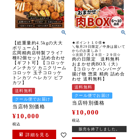
【総重量約4.5kgの大大
★ポイント１０倍★
＼毎月29日限定／中身は届いて
ボリューム】
からのお楽しみ！
広岡精肉店特製フライ7
☆次回７月２８日・２９日☆
種82個セット詰め合わせ
肉の日限定 送料無料
【ギフト可】【コロッケ
おまかせ肉BOX（大）
メンチカツ カニクリーム
【コロッケ ハンバーグ
コロッケ 玉子コロッケ
揚げ物 惣菜 精肉 詰め合
トンカツ ヘレカツ ビフ
わせ 送料無料】
カツ】
送料無料
送料無料
クール便でお届け
クール便でお届け
当店特別価格
当店特別価格
¥
10,000
¥
10,000
税込
税込
販売を終了しました。
詳細を見る