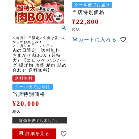
クール便でお届け
当店特別価格
¥
22,800
税込
＼毎月29日限定／中身は届いて
カートに入れる
からのお楽しみ！
☆７月２８日・２９日☆
肉の日限定 送料無料
おまかせ肉BOX（超特
大）【コロッケ ハンバー
グ 揚げ物 惣菜 精肉 詰め
合わせ 送料無料】
送料無料
クール便でお届け
当店特別価格
¥
20,000
税込
販売を終了しました。
詳細を見る