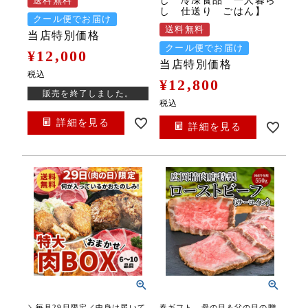
し 冷凍食品 一人暮ら
送料無料
し 仕送り ごはん】
クール便でお届け
送料無料
当店特別価格
クール便でお届け
¥
12,000
当店特別価格
税込
¥
12,800
販売を終了しました。
税込
詳細を見る
詳細を見る
＼毎月29日限定／中身は届いて
春ギフト、母の日＆父の日の贈