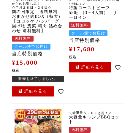
からのお楽しみ！
り物にも♪
☆７月２８日・２９日☆
特製ローストビーフ
肉の日限定 送料無料
550g （3～4人前） サ
おまかせ肉BOX（特大）
ーロイン
【コロッケ ハンバーグ
送料無料
揚げ物 惣菜 精肉 詰め合
わせ 送料無料】
クール便でお届け
送料無料
当店特別価格
クール便でお届け
¥
17,680
当店特別価格
税込
¥
15,000
詳細を見る
税込
販売を終了しました。
詳細を見る
＼総重量５．０ｋｇ超！／
大容量キャンプBBQセッ
ト
送料無料