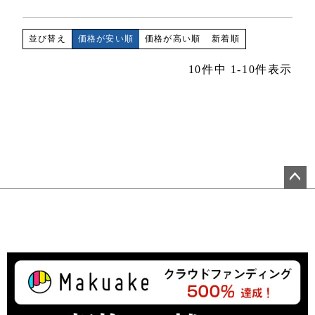
価格が安い順
価格が高い順
新着順
並び替え
10
件中
1
-
10
件表示
ペ
ー
ジ
ト
ッ
プ
へ