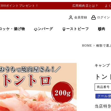
で300ポイントプレゼント！
広岡精肉店とは？
よ
会員登録
ログイン
ロッケ・揚げ物
ハンバーグ
ローストビーフ
精肉
HOME
種類で選
キャンプ
トン
商品番号
クール
当店特