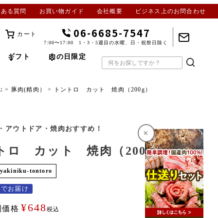
くある質問
お買い物ガイド
会社概要
ビジネス上のお問合わせ
06-6685-7547
カート
7:00〜17:00 1・3・5週目の水曜、日・祝祭日除く
ギフト
肉の日限定
ぶ
豚肉(精肉）
トントロ カット 焼肉（200g）
・アウトドア・焼肉おすすめ！
×
トロ カット 焼肉（200g）
yakiniku-tontoro
便でお届け
¥
648
別価格
税込