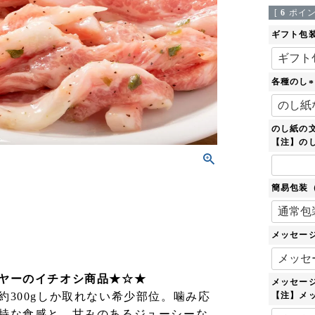
[
6
ポイン
ギフト包
各種のし
(
のし紙の
)
【注】のし
簡易包装
メッセー
ヤーのイチオシ商品★☆★
メッセー
約300gしか取れない希少部位。噛み応
【注】メ
特な食感と、甘みのあるジューシーな