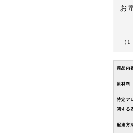
お
（1
商品内
原材料
特定ア
関する
配達方