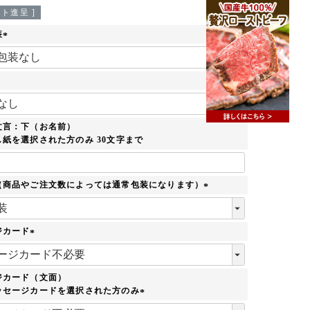
ト進呈 ]
装
(
必
須
)
必
須
文言：下（お名前）
紙を選択された方のみ 30文字まで
（商品やご注文数によっては通常包装になります）
(
必
須
ジカード
)
(
必
須
ジカード（文面）
)
ッセージカードを選択された方のみ
(