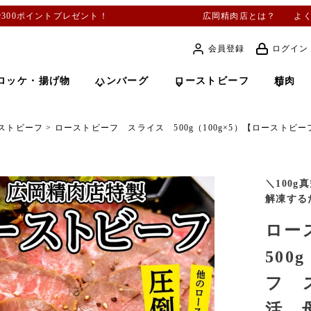
で300ポイントプレゼント！
広岡精肉店とは？
よ
会員登録
ログイン
ロッケ・揚げ物
ハンバーグ
ローストビーフ
精肉
ストビーフ
ローストビーフ スライス 500g（100g×5）【ロースト
＼100
解凍する
ロー
500
フ 
活 