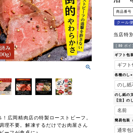
商品番号
クール
当店特
[
80
ポイ
ギフト包
各種のし
(
のし紙の
)
【注】のし
0％！広岡精肉店の特製ローストビーフ。
簡易包装
調理不要。解凍するだけでお肉屋さん
ビーフが食卓に♪