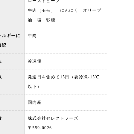
ローストビーフ
牛肉（モモ） にんにく オリーブ
油 塩 砂糖
レルギーに
牛肉
表記
法
冷凍便
限
発送日を含めて15日（要冷凍-15℃
以下）
国内産
者
株式会社セレクトフーズ
〒559-0026