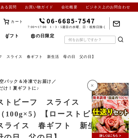
くある質問
お買い物ガイド
会社概要
ビジネス上のお問合わせ
06-6685-7547
カート
7:00〜17:00 1・3・5週目の水曜、日・祝祭日除く
ギフト
肉の日限定
ビーフ スライス 春ギフト 新生活 母の日 父の日】
g真空パック＆冷凍でお届け／
×
だけ！夏ギフトに♪
ストビーフ スライス
g（100g×5）【ローストビー
スライス 春ギフト 新生
母の日 父の日】