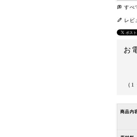
すべ
レビ
お
（1
商品内