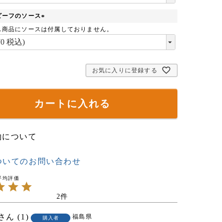
必
須
ビーフのソース
)
(
ス商品にソースは付属しておりません。
必
須
)
お気に入りに登録する
カートに入れる
約について
ついてのお問い合わせ
2
1
福島県
購入者