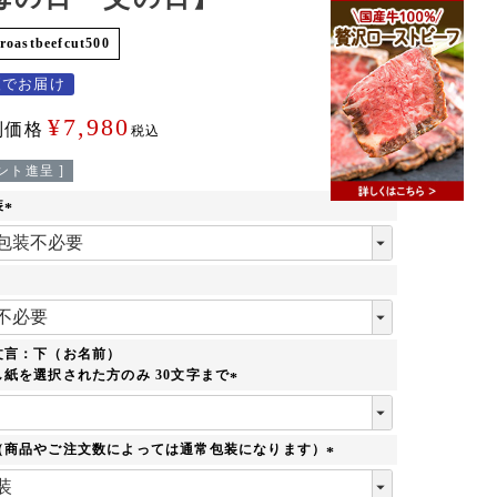
roastbeefcut500
便でお届け
¥
7,980
別価格
税込
ント進呈 ]
装
(
必
須
)
必
須
文言：下（お名前）
紙を選択された方のみ 30文字まで
(
必
須
（商品やご注文数によっては通常包装になります）
)
(