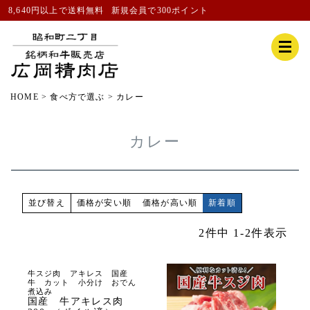
8,640円以上で送料無料
新規会員
で300ポイント
HOME
食べ方で選ぶ
カレー
カレー
価格が安い順
価格が高い順
新着順
並び替え
2
件中
1
-
2
件表示
牛スジ肉 アキレス 国産
牛 カット 小分け おでん
煮込み
国産 牛アキレス肉