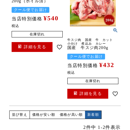
200g（ボイル済）
クール便でお届け
¥
540
当店特別価格
税込
在庫切れ
牛スジ肉 国産 牛 カット
小分け 煮込み カレー
詳細を見る
国産 牛スジ肉200g
クール便でお届け
¥
432
当店特別価格
税込
在庫切れ
詳細を見る
価格が安い順
価格が高い順
新着順
並び替え
2
件中
1
-
2
件表示