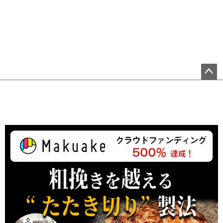
ペ
ー
ジ
ト
ッ
プ
へ