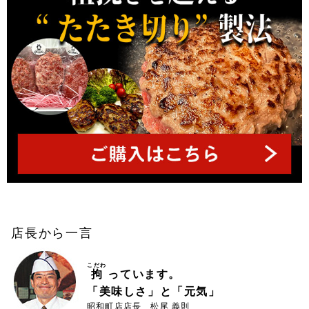
店長から一言
こだわ
拘
っています。
「美味しさ」と「元気」
昭和町店店長 松尾 義則