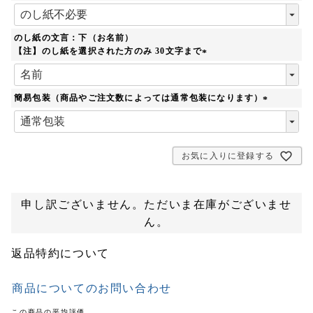
)
(
必
須
のし紙の文言：下（お名前）
)
【注】のし紙を選択された方のみ 30文字まで
(
必
須
簡易包装（商品やご注文数によっては通常包装になります）
)
(
必
須
)
お気に入りに登録する
申し訳ございません。ただいま在庫がございませ
ん。
返品特約について
商品についてのお問い合わせ