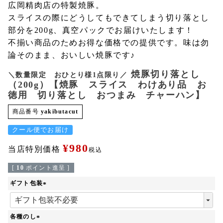
広岡精肉店の特製焼豚。
スライスの際にどうしてもできてしまう切り落とし
部分を200g、真空パックでお届けいたします！
不揃い商品のためお得な価格での提供です。味は勿
論そのまま、おいしい焼豚です♪
焼豚切り落とし
＼数量限定 おひとり様1点限り／
（200g）【焼豚 スライス わけあり品 お
徳用 切り落とし おつまみ チャーハン】
商品番号
yakibutacut
クール便でお届け
¥
980
当店特別価格
税込
[
10
ポイント進呈 ]
ギフト包装
(
必
須
各種のし