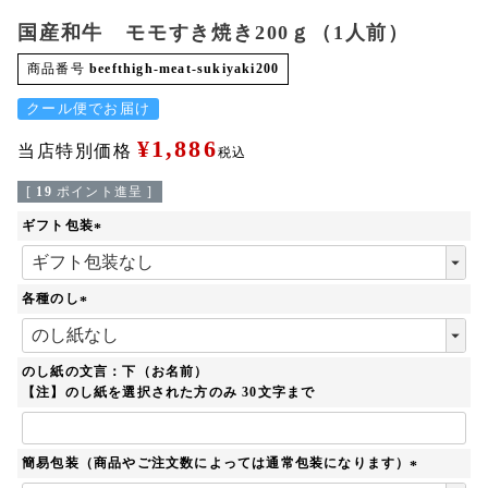
国産和牛 モモすき焼き200ｇ（1人前）
商品番号
beefthigh-meat-sukiyaki200
クール便でお届け
¥
1,886
当店特別価格
税込
[
19
ポイント進呈 ]
ギフト包装
(
必
須
各種のし
)
(
必
須
のし紙の文言：下（お名前）
)
【注】のし紙を選択された方のみ 30文字まで
簡易包装（商品やご注文数によっては通常包装になります）