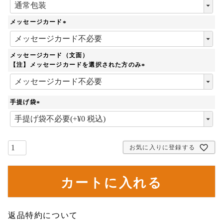
(
必
須
メッセージカード
)
(
必
須
メッセージカード（文面）
)
【注】メッセージカードを選択された方のみ
(
必
須
手提げ袋
)
(
必
須
)
お気に入りに登録する
カートに入れる
返品特約について