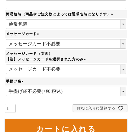
簡易包装（商品やご注文数によっては通常包装になります）
(
必
須
メッセージカード
)
(
必
須
メッセージカード（文面）
)
【注】メッセージカードを選択された方のみ
(
必
須
手提げ袋
)
(
必
須
)
お気に入りに登録する
カートに入れる