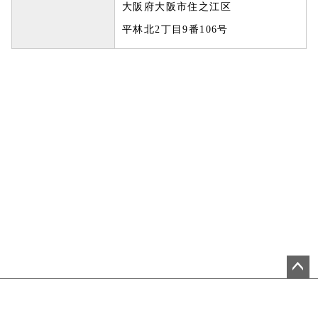
大阪府大阪市住之江区
平林北2丁目9番106号
ペ
ー