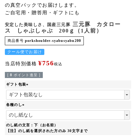
の真空パックでお届けします。
ご自宅用・贈答用・ギフトにも
三元豚 カタロー
安定した美味しさ、国産三元豚
ス しゃぶしゃぶ 200ｇ（1人前）
商品番号
porkshoulder-syabusyabu200
クール便でお届け
¥
756
当店特別価格
税込
[
8
ポイント進呈 ]
ギフト包装
(
必
須
各種のし
)
(
必
須
のし紙の文言：下（お名前）
)
【注】のし紙を選択された方のみ 30文字まで