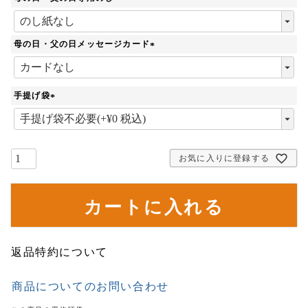
)
(
必
須
母の日・父の日メッセージカード
)
(
必
須
手提げ袋
)
(
必
須
)
お気に入りに登録する
カートに入れる
返品特約について
商品についてのお問い合わせ