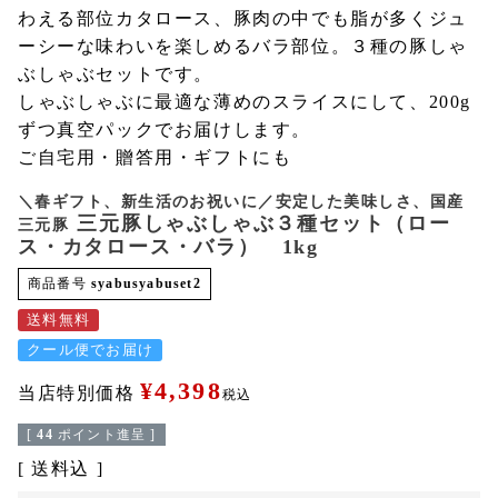
わえる部位カタロース、豚肉の中でも脂が多くジュ
ーシーな味わいを楽しめるバラ部位。３種の豚しゃ
ぶしゃぶセットです。
しゃぶしゃぶに最適な薄めのスライスにして、200g
ずつ真空パックでお届けします。
ご自宅用・贈答用・ギフトにも
＼春ギフト、新生活のお祝いに／安定した美味しさ、国産
三元豚しゃぶしゃぶ３種セット（ロー
三元豚
ス・カタロース・バラ） 1kg
商品番号
syabusyabuset2
送料無料
クール便でお届け
¥
4,398
当店特別価格
税込
[
44
ポイント進呈 ]
送料込