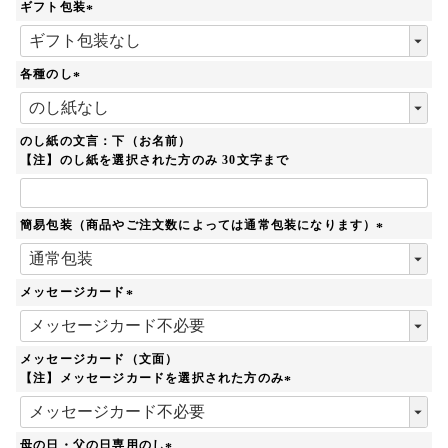
ギフト包装
(
必
須
各種のし
)
(
必
須
のし紙の文言：下（お名前）
)
【注】のし紙を選択された方のみ 30文字まで
簡易包装（商品やご注文数によっては通常包装になります）
(
必
須
メッセージカード
)
(
必
須
メッセージカード（文面）
)
【注】メッセージカードを選択された方のみ
(
必
須
母の日・父の日専用のし