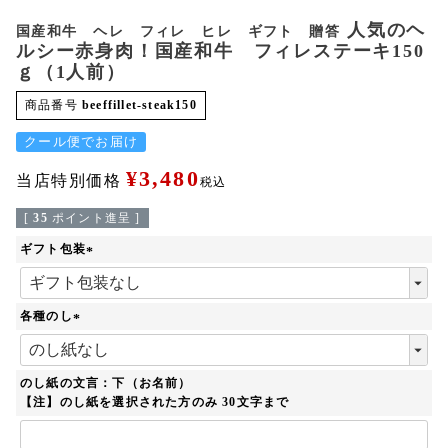
人気のヘ
国産和牛 ヘレ フィレ ヒレ ギフト 贈答
ルシー赤身肉！国産和牛 フィレステーキ150
ｇ（1人前）
商品番号
beeffillet-steak150
クール便でお届け
¥
3,480
当店特別価格
税込
[
35
ポイント進呈 ]
ギフト包装
(
必
須
各種のし
)
(
必
須
のし紙の文言：下（お名前）
)
【注】のし紙を選択された方のみ 30文字まで