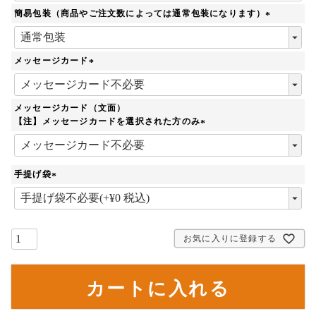
簡易包装（商品やご注文数によっては通常包装になります）
(
必
須
メッセージカード
)
(
必
須
メッセージカード（文面）
)
【注】メッセージカードを選択された方のみ
(
必
須
手提げ袋
)
(
必
須
)
お気に入りに登録する
カートに入れる