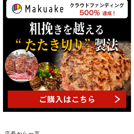
ッ
プ
へ
店長から一言