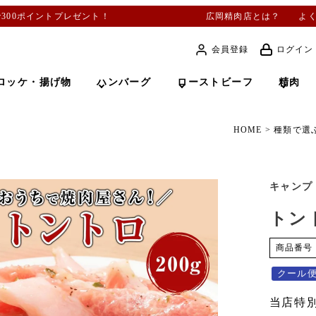
で300ポイントプレゼント！
広岡精肉店とは？
よ
会員登録
ログイン
ロッケ・揚げ物
ハンバーグ
ローストビーフ
精肉
HOME
種類で選
キャンプ
トン
商品番号
クール
当店特