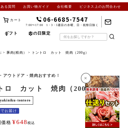
くある質問
お買い物ガイド
会社概要
ビジネス上のお問合わせ
06-6685-7547
カート
7:00〜17:00 1・3・5週目の水曜、日・祝祭日除く
ギフト
肉の日限定
ぶ
豚肉(精肉）
トントロ カット 焼肉（200g）
・アウトドア・焼肉おすすめ！
×
トロ カット 焼肉（200g）
yakiniku-tontoro
便でお届け
¥
648
別価格
税込