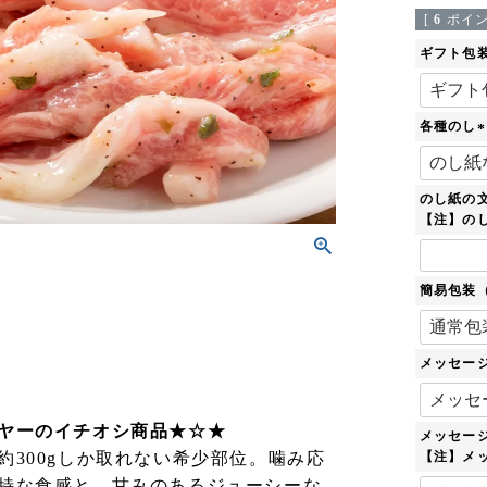
[
6
ポイン
ギフト包
各種のし
(
のし紙の
)
【注】のし
簡易包装
メッセー
ヤーのイチオシ商品★☆★
メッセー
約300gしか取れない希少部位。噛み応
【注】メ
特な食感と、甘みのあるジューシーな