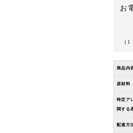
お
（1
商品内
原材料
特定ア
関する
配達方