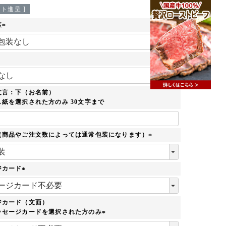
ト進呈 ]
装
(
必
須
)
必
須
文言：下（お名前）
紙を選択された方のみ 30文字まで
（商品やご注文数によっては通常包装になります）
(
必
須
ジカード
)
(
必
須
ジカード（文面）
)
ッセージカードを選択された方のみ
(