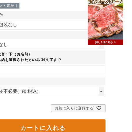
ント進呈 ]
装
(
必
須
)
必
須
文言：下（お名前）
紙を選択された方のみ 30文字まで
必
須
お気に入りに登録する
カートに入れる