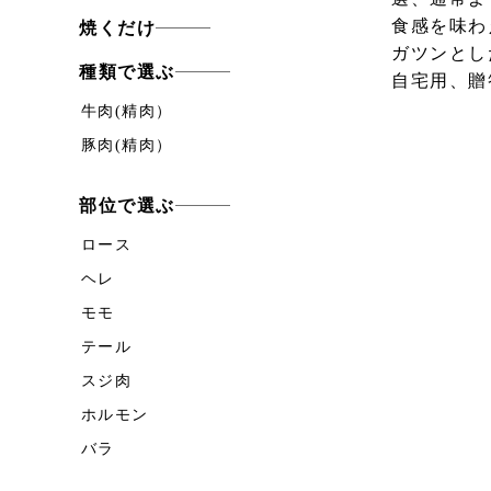
食感を味わ
焼くだけ
ガツンとし
種類で選ぶ
自宅用、贈
牛肉(精肉）
豚肉(精肉）
部位で選ぶ
ロース
ヘレ
モモ
テール
スジ肉
ホルモン
バラ