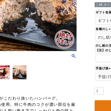
[
38
ポイ
ギフト包
各種のし
(
のし紙の
)
【注】のし
手提げ袋
(
)
がこだわり抜いたハンバーグ。
0%使用。特に牛肉のコクが濃い部位を厳
りも粗い挽き方でしっかりと肉の味と