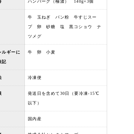
容
ハンバーグ（極濃） 140g×3個
牛 玉ねぎ パン粉 牛すじスー
プ 卵 砂糖 塩 黒コショウ ナ
ツメグ
レルギーに
牛 卵 小麦
表記
法
冷凍便
限
発送日を含めて30日（要冷凍-15℃
以下）
国内産