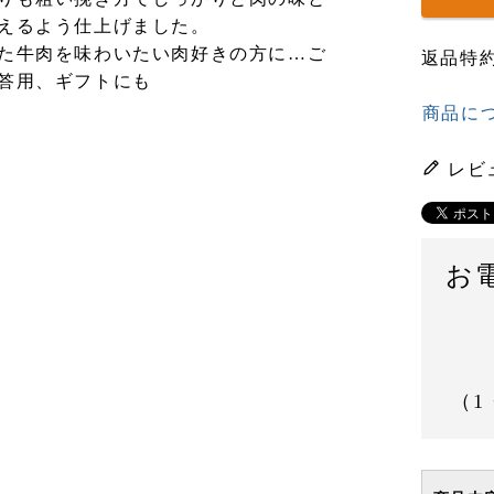
えるよう仕上げました。
た牛肉を味わいたい肉好きの方に…ご
返品特
答用、ギフトにも
商品に
レビ
お
（1