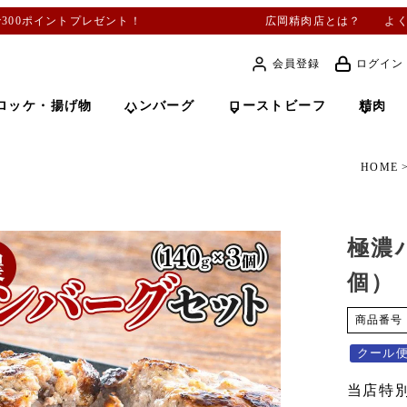
で300ポイントプレゼント！
広岡精肉店とは？
よ
会員登録
ログイン
ロッケ・揚げ物
ハンバーグ
ローストビーフ
精肉
HOME
極濃
個）
商品番号
クール
当店特