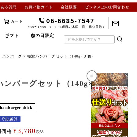
くある質問
お買い物ガイド
会社概要
ビジネス上のお問合わせ
06-6685-7547
カート
7:00〜17:00 1・3・5週目の水曜、日・祝祭日除く
ギフト
肉の日限定
ハンバーグ
極濃ハンバーグセット（140g×３個）
×
ハンバーグセット（140g×３
hamburger-thick
便でお届け
¥
3,780
別価格
税込