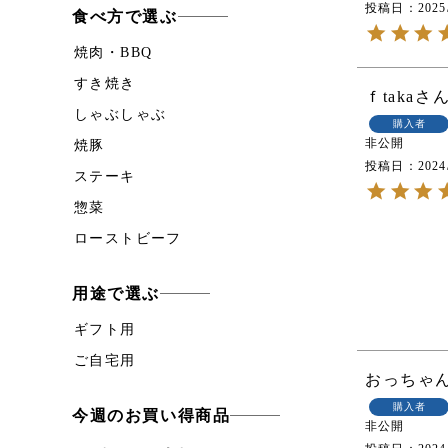
投稿日
2025
食べ方で選ぶ
焼肉・BBQ
すき焼き
ｆtaka
しゃぶしゃぶ
購入者
非公開
焼豚
投稿日
2024
ステーキ
惣菜
ローストビーフ
用途で選ぶ
ギフト用
ご自宅用
おっちゃ
購入者
今週のお買い得商品
非公開