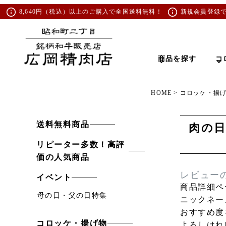
8,640円（税込）以上のご購入で全国送料無料！
新規会員登録
商品を探す
コ
HOME
コロッケ・揚
送料無料商品
肉の日
リピーター多数！高評
価の人気商品
レビュー
イベント
商品詳細ペ
母の日・父の日特集
ニックネー
おすすめ度
コロッケ・揚げ物
よろしけれ