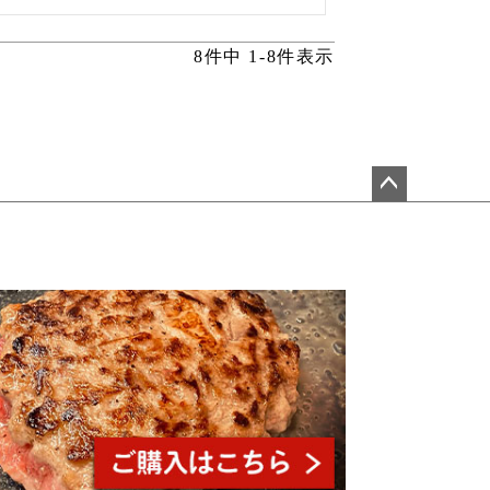
8
件中
1
-
8
件表示
ペ
ー
ジ
ト
ッ
プ
へ