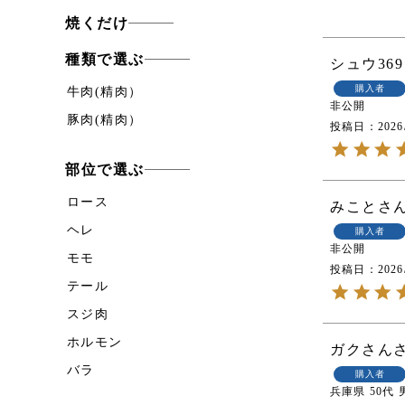
焼くだけ
種類で選ぶ
シュウ369
購入者
牛肉(精肉）
非公開
豚肉(精肉）
投稿日
2026
部位で選ぶ
ロース
みこと
ヘレ
購入者
非公開
モモ
投稿日
2026
テール
スジ肉
ホルモン
ガクさん
バラ
購入者
兵庫県
50代