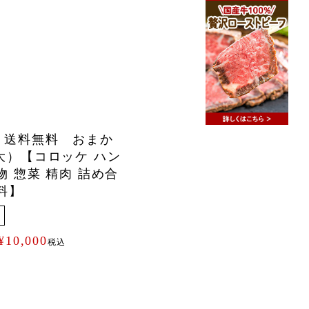
 送料無料 おまか
大）【コロッケ ハン
物 惣菜 精肉 詰め合
料】
¥
10,000
税込