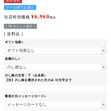
送料無料
クール便でお届け
¥
6,960
当店特別価格
税込
[
70
ポイント進呈 ]
送料込
ギフト包装
(
必
須
各種のし
)
(
必
須
のし紙の文言：下（お名前）
)
【注】のし紙を選択された方のみ 30文字まで
敬老の日メッセージカード
(
必