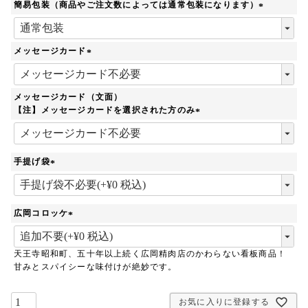
須
簡易包装（商品やご注文数によっては通常包装になります）
)
(
必
須
メッセージカード
)
(
必
須
メッセージカード（文面）
)
【注】メッセージカードを選択された方のみ
(
必
須
手提げ袋
)
(
必
須
広岡コロッケ
)
(
必
天王寺昭和町、五十年以上続く広岡精肉店のかわらない看板商品！
須
甘みとスパイシーな味付けが絶妙です。
)
お気に入りに登録する