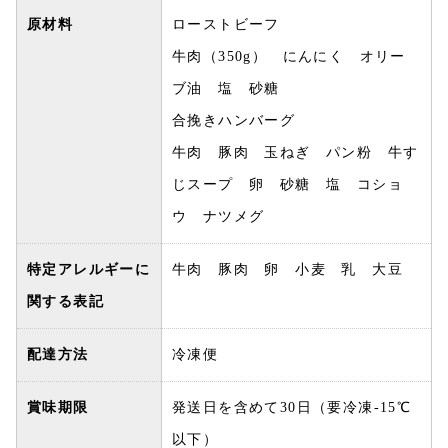
原材料
ローストビーフ
牛肉（350g） にんにく オリー
ブ油 塩 砂糖
合挽きハンバーグ
牛肉 豚肉 玉ねぎ パン粉 牛す
じスープ 卵 砂糖 塩 コショ
ウ ナツメグ
特定アレルギーに
牛肉 豚肉 卵 小麦 乳 大豆
関する表記
配達方法
冷凍便
賞味期限
発送日を含めて30日（要冷凍-15℃
以下）