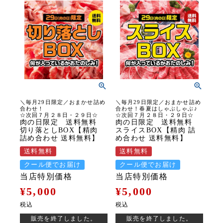
＼毎月29日限定／おまかせ詰め
＼毎月29日限定／おまかせ詰め
合わせ！
合わせ！春夏はしゃぶしゃぶ♪
☆次回７月２８日・２９日☆
☆次回７月２８日・２９日☆
肉の日限定 送料無料
肉の日限定 送料無料
切り落としBOX【精肉
スライスBOX【精肉 詰
詰め合わせ 送料無料】
め合わせ 送料無料】
送料無料
送料無料
クール便でお届け
クール便でお届け
当店特別価格
当店特別価格
¥
5,000
¥
5,000
税込
税込
販売を終了しました。
販売を終了しました。