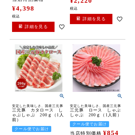
¥
2,220
¥
4,398
税込
税込
詳細を見る
詳細を見る
安定した美味しさ、国産三元豚
安定した美味しさ、国産三元豚
三元豚 カタロース し
三元豚 ロース しゃぶ
ゃぶしゃぶ 200ｇ（1人
しゃぶ 200ｇ（1人前）
前）
クール便でお届け
クール便でお届け
¥
854
当店特別価格