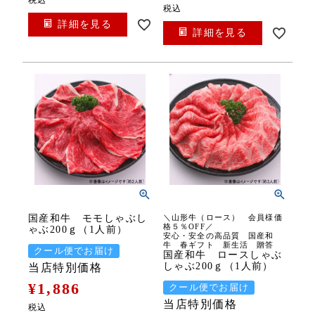
税込
詳細を見る
詳細を見る
国産和牛 モモしゃぶし
＼山形牛（ロース） 会員様価
格５％OFF／
ゃぶ200ｇ（1人前）
安心・安全の高品質 国産和
牛 春ギフト 新生活 贈答
クール便でお届け
国産和牛 ロースしゃぶ
しゃぶ200ｇ（1人前）
当店特別価格
¥
1,886
クール便でお届け
当店特別価格
税込