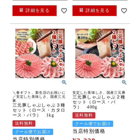
詳細を見る
詳細を見る
＼春ギフト、新生活のお祝いに
安定した美味しさ、国産三元豚
／安定した美味しさ、国産三元
三元豚しゃぶしゃぶ２種
豚
セット（ロース・バ
三元豚しゃぶしゃぶ３種
ラ） 400g
セット（ロース・カタロ
ース・バラ） 1kg
送料無料
送料無料
クール便でお届け
当店特別価格
クール便でお届け
当店特別価格