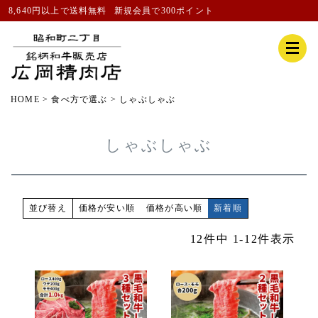
8,640円以上で送料無料
新規会員
で300ポイント
HOME
食べ方で選ぶ
しゃぶしゃぶ
しゃぶしゃぶ
価格が安い順
価格が高い順
新着順
並び替え
12
件中
1
-
12
件表示