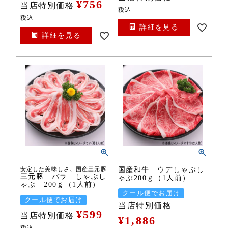
¥
756
当店特別価格
税込
税込
詳細を見る
詳細を見る
安定した美味しさ、国産三元豚
国産和牛 ウデしゃぶし
三元豚 バラ しゃぶし
ゃぶ200ｇ（1人前）
ゃぶ 200ｇ（1人前）
クール便でお届け
クール便でお届け
当店特別価格
¥
599
当店特別価格
¥
1,886
税込