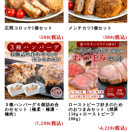
広岡コロッケ5個セット
メンチカツ3個セット
\500(税込)
\500(税込)
３種ハンバーグ６個詰め合
ローストビーフ好きのため
わせセット（極柔・極濃・
のおつまみセット（焼豚
極肉）
150g＋ローストビーフ
200g）
\7,290(税込)
\4,220(税込)