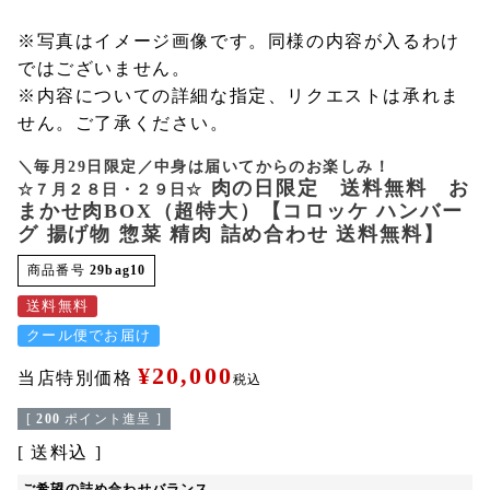
※写真はイメージ画像です。同様の内容が入るわけ
ではございません。
※内容についての詳細な指定、リクエストは承れま
せん。ご了承ください。
＼毎月29日限定／中身は届いてからのお楽しみ！
肉の日限定 送料無料 お
☆７月２８日・２９日☆
まかせ肉BOX（超特大）【コロッケ ハンバー
グ 揚げ物 惣菜 精肉 詰め合わせ 送料無料】
商品番号
29bag10
送料無料
クール便でお届け
¥
20,000
当店特別価格
税込
[
200
ポイント進呈 ]
送料込
ご希望の詰め合わせバランス