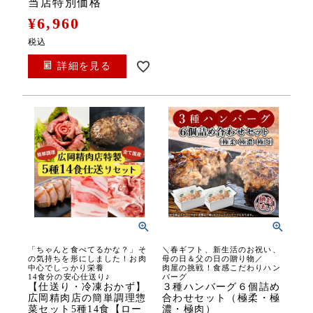
当店特別価格
¥
6,960
税込
詳細を見る
「ちゃんと食べてるかな？」そ
＼春ギフト、新生活のお祝い、
の気持ちを形にしました！お肉
母の日＆父の日の贈り物／
中心でしっかり栄養
肉屋の挑戦！食感こだわりハン
14食分の安心仕送り♪
バーグ
【仕送り・冷凍おかず】
３種ハンバーグ６個詰め
広岡精肉店の簡単調理惣
合わせセット（極柔・極
菜セット5種14食【ロー
濃・極肉）