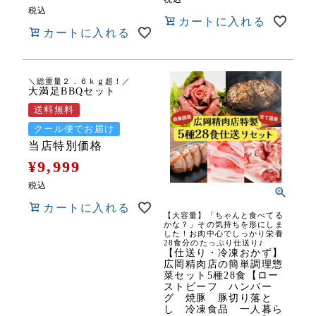
税込
カートに入れる
カートに入れる
＼総重量２．６ｋｇ超！／
大満足BBQセット
送料無料
クール便でお届け
当店特別価格
¥
9,999
税込
カートに入れる
【大容量】「ちゃんと食べてる
かな？」その気持ちを形にしま
した！お肉中心でしっかり栄養
28食分のたっぷり仕送り♪
【仕送り・冷凍おかず】
広岡精肉店の簡単調理惣
菜セット5種28食【ロー
ストビーフ ハンバー
グ 焼豚 豚切り落と
し 冷凍食品 一人暮ら