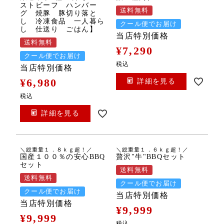
ストビーフ ハンバー
送料無料
グ 焼豚 豚切り落と
し 冷凍食品 一人暮ら
クール便でお届け
し 仕送り ごはん】
当店特別価格
送料無料
¥
7,290
クール便でお届け
税込
当店特別価格
¥
6,980
詳細を見る
税込
詳細を見る
＼総重量１．８ｋｇ超！／
＼総重量１．６ｋｇ超！／
国産１００％の安心BBQ
贅沢"牛"BBQセット
セット
送料無料
送料無料
クール便でお届け
クール便でお届け
当店特別価格
当店特別価格
¥
9,999
¥
9,999
税込