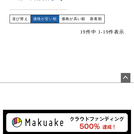
価格が安い順
価格が高い順
新着順
並び替え
19
件中
1
-
19
件表示
ペ
ー
ジ
ト
ッ
プ
へ