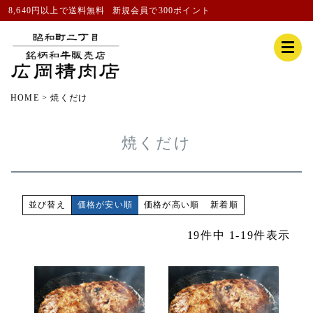
8,640円以上で送料無料
新規会員
で300ポイント
HOME
焼くだけ
焼くだけ
価格が安い順
価格が高い順
新着順
並び替え
19
件中
1
-
19
件表示