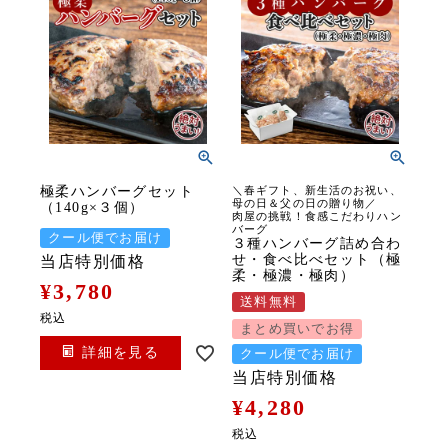
極柔ハンバーグセット
＼春ギフト、新生活のお祝い、
母の日＆父の日の贈り物／
（140g×３個）
肉屋の挑戦！食感こだわりハン
バーグ
クール便でお届け
３種ハンバーグ詰め合わ
せ・食べ比べセット（極
当店特別価格
柔・極濃・極肉）
¥
3,780
送料無料
税込
まとめ買いでお得
詳細を見る
クール便でお届け
当店特別価格
¥
4,280
税込