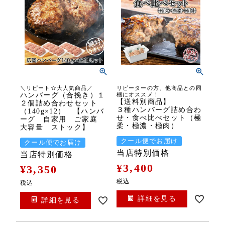
＼リピート☆大人気商品／
リピーターの方、他商品との同
ハンバーグ（合挽き）１
梱にオススメ！
【送料別商品】
２個詰め合わせセット
３種ハンバーグ詰め合わ
（140g×12） 【ハンバ
せ・食べ比べセット（極
ーグ 自家用 ご家庭
柔・極濃・極肉）
大容量 ストック】
クール便でお届け
クール便でお届け
当店特別価格
当店特別価格
¥
3,400
¥
3,350
税込
税込
詳細を見る
詳細を見る