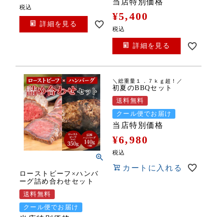
当店特別価格
税込
¥
5,400
詳細を見る
税込
詳細を見る
＼総重量１．７ｋｇ超！／
初夏のBBQセット
送料無料
クール便でお届け
当店特別価格
¥
6,980
税込
カートに入れる
ローストビーフ×ハンバ
ーグ詰め合わせセット
送料無料
クール便でお届け