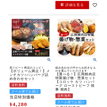
詳細を見る
高リピート商品のコンビ！
組み合わせの中からお好きなも
【ボリューム満点！】メ
のを選んでいただけます
【選べる！】広岡精肉店
ンチカツ×ハンバーグ詰
特製揚げ物・惣菜セット
め合わせセット
【コロッケ カツ ハンバ
送料無料
ーグ ローストビーフ 焼
豚 精肉】
クール便でお届け
送料無料
当店特別価格
クール便でお届け
¥
4,280