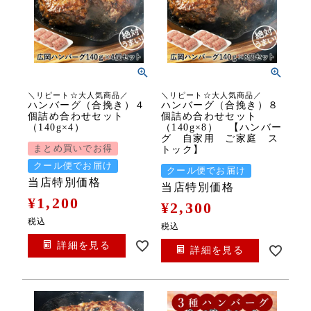
＼リピート☆大人気商品／
＼リピート☆大人気商品／
ハンバーグ（合挽き）４
ハンバーグ（合挽き）８
個詰め合わせセット
個詰め合わせセット
（140g×4）
（140g×8） 【ハンバー
グ 自家用 ご家庭 ス
まとめ買いでお得
トック】
クール便でお届け
クール便でお届け
当店特別価格
当店特別価格
¥
1,200
¥
2,300
税込
税込
詳細を見る
詳細を見る