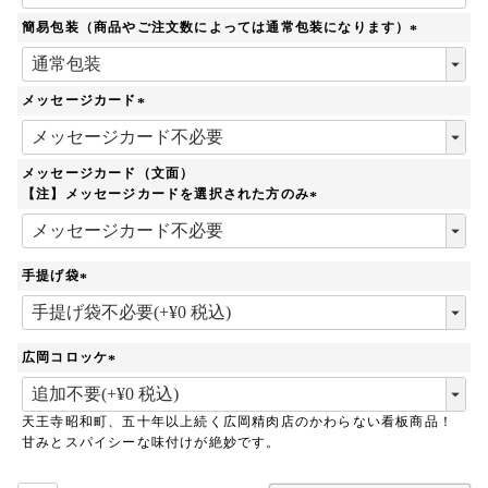
簡易包装（商品やご注文数によっては通常包装になります）
(
必
須
メッセージカード
)
(
必
須
メッセージカード（文面）
)
【注】メッセージカードを選択された方のみ
(
必
須
手提げ袋
)
(
必
須
広岡コロッケ
)
(
必
天王寺昭和町、五十年以上続く広岡精肉店のかわらない看板商品！
須
甘みとスパイシーな味付けが絶妙です。
)