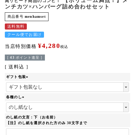
【ボリューム満点！】メ
高リピート商品のコンビ！
ンチカツ×ハンバーグ詰め合わせセット
商品番号
menhamset
送料無料
クール便でお届け
¥
4,280
当店特別価格
税込
[
43
ポイント進呈 ]
送料込
ギフト包装
(
必
須
各種のし
)
(
必
須
のし紙の文言：下（お名前）
)
【注】のし紙を選択された方のみ 30文字まで