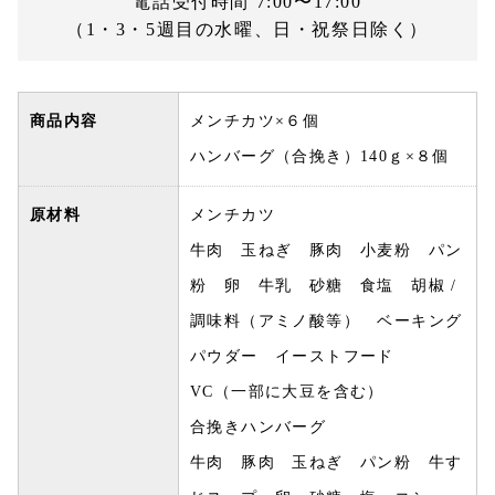
電話受付時間 7:00〜17:00
（1・3・5週目の水曜、日・祝祭日除く）
商品内容
メンチカツ×６個
ハンバーグ（合挽き）140ｇ×８個
原材料
メンチカツ
牛肉 玉ねぎ 豚肉 小麦粉 パン
粉 卵 牛乳 砂糖 食塩 胡椒 /
調味料（アミノ酸等） ベーキング
パウダー イーストフード
VC（一部に大豆を含む）
合挽きハンバーグ
牛肉 豚肉 玉ねぎ パン粉 牛す