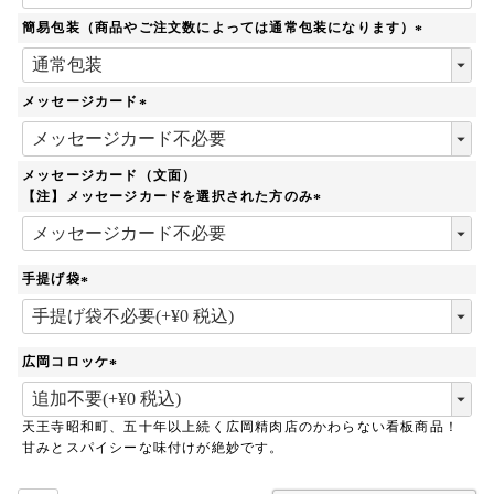
簡易包装（商品やご注文数によっては通常包装になります）
(
必
須
メッセージカード
)
(
必
須
メッセージカード（文面）
)
【注】メッセージカードを選択された方のみ
(
必
須
手提げ袋
)
(
必
須
広岡コロッケ
)
(
必
天王寺昭和町、五十年以上続く広岡精肉店のかわらない看板商品！
須
甘みとスパイシーな味付けが絶妙です。
)