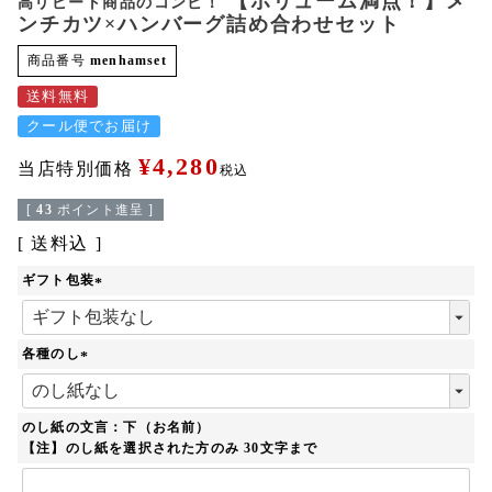
【ボリューム満点！】メ
高リピート商品のコンビ！
ンチカツ×ハンバーグ詰め合わせセット
商品番号
menhamset
送料無料
クール便でお届け
¥
4,280
当店特別価格
税込
[
43
ポイント進呈 ]
送料込
ギフト包装
(
必
須
各種のし
)
(
必
須
のし紙の文言：下（お名前）
)
【注】のし紙を選択された方のみ 30文字まで