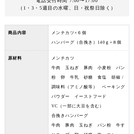
電話受付時間 7:00〜17:00
（1・3・5週目の水曜、日・祝祭日除く）
商品内容
メンチカツ×６個
ハンバーグ（合挽き）140ｇ×８個
原材料
メンチカツ
牛肉 玉ねぎ 豚肉 小麦粉 パン
粉 卵 牛乳 砂糖 食塩 胡椒 /
調味料（アミノ酸等） ベーキング
パウダー イーストフード
VC（一部に大豆を含む）
合挽きハンバーグ
牛肉 豚肉 玉ねぎ パン粉 牛す