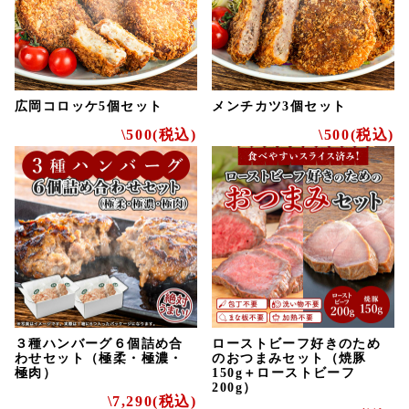
広岡コロッケ5個セット
メンチカツ3個セット
\500(税込)
\500(税込)
３種ハンバーグ６個詰め合
ローストビーフ好きのため
わせセット（極柔・極濃・
のおつまみセット（焼豚
極肉）
150g＋ローストビーフ
200g）
\7,290(税込)